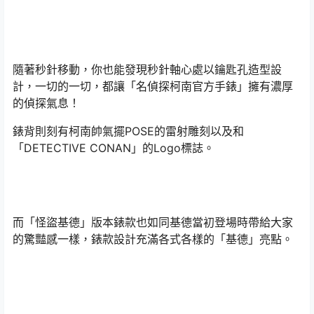
隨著秒針移動，你也能發現秒針軸心處以鑰匙孔造型設
計，一切的一切，都讓「名偵探柯南官方手錶」擁有濃厚
的偵探氣息！
錶背則刻有柯南帥氣擺POSE的雷射雕刻以及和
「DETECTIVE CONAN」的Logo標誌。
而「怪盜基德」版本錶款也如同基德當初登場時帶給大家
的驚豔感一樣，錶款設計充滿各式各樣的「基德」亮點。