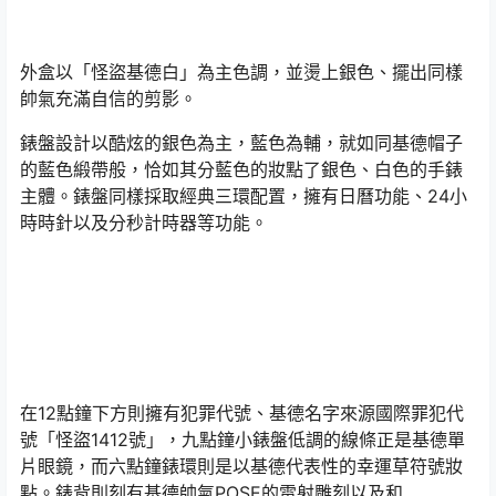
外盒以「怪盜基德白」為主色調，並燙上銀色、擺出同樣
帥氣充滿自信的剪影。
錶盤設計以酷炫的銀色為主，藍色為輔，就如同基德帽子
的藍色緞帶般，恰如其分藍色的妝點了銀色、白色的手錶
主體。錶盤同樣採取經典三環配置，擁有日曆功能、24小
時時針以及分秒計時器等功能。
在12點鐘下方則擁有犯罪代號、基德名字來源國際罪犯代
號「怪盜1412號」，九點鐘小錶盤低調的線條正是基德單
片眼鏡，而六點鐘錶環則是以基德代表性的幸運草符號妝
點。錶背則刻有基德帥氣POSE的雷射雕刻以及和