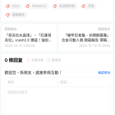
ACG
PREMICO
名偵探柯南
手錶
開箱報告
開箱報告
開箱報告
「哥吉拉水晶球」、「紅蓮哥
「機甲忍者龜 - 米開朗基羅」
吉拉」icash2.0 爆誕！強如怪
合金可動人偶 開箱報告 堪稱移
獸之王也要幫你付錢錢～
動武器庫的超豪華火力！
2023-10-27 0:00:00
2023-12-13 10:39:53
0 條回复
文章作者
管理员
A
M
歡迎您，新朋友，感謝參與互動！
確認修改