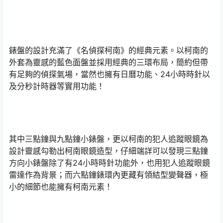
錶盤的設計充滿了《名偵探柯南》的經典元素。以柯南的
外套為靈感的藍色面盤並採用經典的三環布局，簡約但帶
有足夠的偵探氣場，當然也擁有日曆功能、24小時時針以
及分秒計時器等實用功能！
其中三點鐘與九點鐘小錶盤，更以柯南的犯人追蹤眼鏡為
設計靈感勾勒出柯南眼鏡造型，仔細端詳可以發現三點鐘
方向小錶盤除了有24小時時針功能外，也用犯人追蹤眼鏡
雷達作為背景；而六點鐘錶環內更藏有領結型變聲器，極
小的細節也能擁有柯南元素！