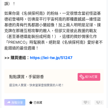
誤）！
如果你是《名偵探柯南》的粉絲，一定很懷念當初怪盜基
德初登場時，彷彿是平行宇宙柯南的那種震撼感—連怪盜
基德的青梅竹馬都跟小蘭超像！加上兩人明明是足球、撲
克牌在那邊互相攻擊的敵人，但卻又是彼此救援的戰友
（甚至基德還能裝扮成柯南！），這樣的微妙情愫化作
「PREMICO」時髦腕表，絕對是《名偵探柯南》愛好者不
能錯過的最佳週邊！
>> 購買連結：
https://iei-tw.jp/51247
點點讚賞，手留餘香
給TA打賞
還沒有人贊賞，快來當第壹個贊賞的人吧！
0
0
海報分享
已收藏