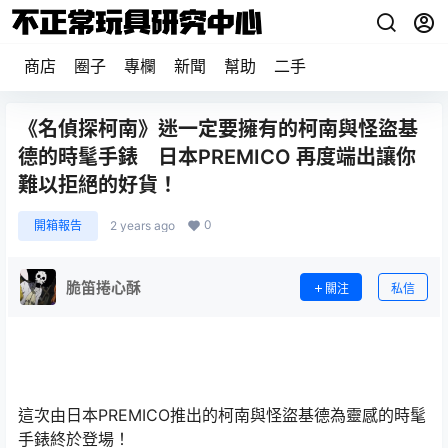
商店
圈子
專欄
新聞
幫助
二手
《名偵探柯南》迷一定要擁有的柯南與怪盜基
德的時髦手錶 日本PREMICO 再度端出讓你
難以拒絕的好貨！
0
開箱報告
2 years ago
脆笛捲心酥
關注
私信
這次由日本PREMICO推出的柯南與怪盜基德為靈感的時髦
手錶終於登場！