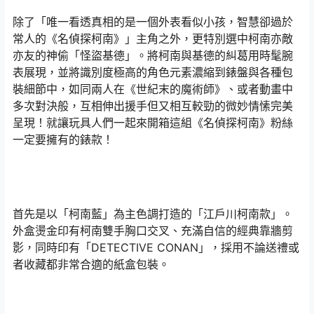
除了「唯一看透真相的是一個外表看似小孩，智慧卻過於
常人的《名偵探柯南》」主角之外，更特別選中柯南亦敵
亦友的神偷「怪盜基德」。將柯南與基德的糾葛用時髦腕
表展現，並將識別度極高的角色元素濃縮到錶盤與各種包
裝細節中，如同兩人在《世紀末的魔術師》、或者動畫中
多次對決般，互相伸出援手但又相互較勁的微妙情愫完美
呈現！就讓玩具人們一起來開箱這組《名偵探柯南》粉絲
一定要擁有的錶款！
首先是以「柯南藍」為主色調打造的「江戶川柯南款」。
外盒燙金印有柯南雙手胸口交叉、充滿自信的經典靠牆剪
影，同時印有「DETECTIVE CONAN」，採用不論送禮或
者收藏都非常合適的紙盒包裝。