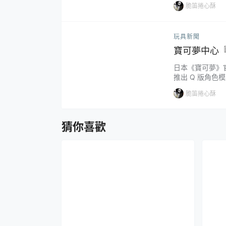
脆笛捲心酥
可夢，一起來玩水
有皮卡丘、瑪力露、
玩具新聞
寶可夢中心『P
版模型 圓萌
日本《寶可夢》官
推出 Q 版角色模
TRAINERS
脆笛捲心酥
ONLINE 限定
頭身比例詮......
猜你喜歡