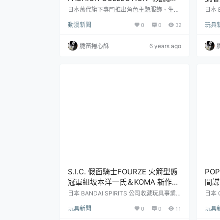
刃》四角平口褲系列（鬼滅の刃 ボ
足V
日本萬代旗下專門推出角色主題服飾、生活
日本 B
週邊的BANDAI FASHION COLLECTION
部為
クサーパンツコレクション）
宮」
動漫新聞
0
0
32
玩具
（バンコレ！）將推出以大熱門動漫《鬼滅
錄世
之刃》為主題的商品「鬼滅之刃四角平口
日光
褲」系列（ ボクサーパンツコレクショ
普拉紀
脆笛捲心酥
6 years ago
ン），一共有六種款式，一款參考售價為
德川家
3,850 日圓，目前已在日本PB網站開放預
宮，同
購，預計將於2020年 7 月發貨。日本漫畫
宮先
家吾峠呼世晴所創作的漫畫作品《鬼滅之
HE G
刃》，以大正時代為故事背景，男主角...
S.I.C. 假面騎士FOURZE 火箭型態
POP
冠軍組坂本洋一氏＆KOMA 新作在
間諜
Amazon 限定販售！
「呵
日本 BANDAI SPIRITS 公司收藏玩具事業
日本 
部 TAMASHII NATIONS 為紀念可動人偶系
塗裝完
玩具新聞
0
0
11
玩具
列『S.I.C.』繼去年 20 周年競賽企畫『SUP
人氣作
ERIOR IMAGINATIVE COLOSSEUM』由冠
主題，