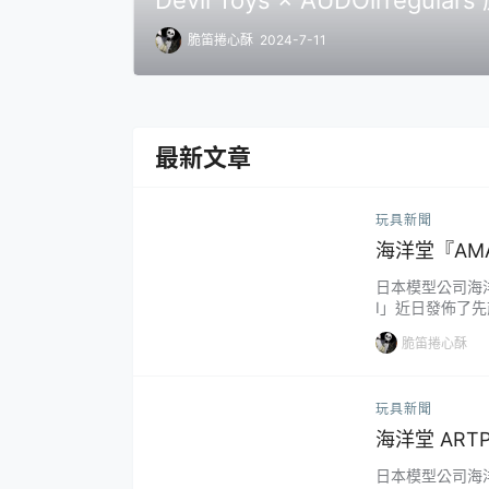
」1/12 比例可動人偶 白銀之
脆笛捲心酥
2024-7-11
最新文章
玩具新聞
海洋堂『AMAZI
動人偶，新
日本模型公司海洋堂
I」近日發佈了先
鐘 Ver.1.5」
脆笛捲心酥
德·威爾森（Sla
客」之稱。喪鐘的..
玩具新聞
海洋堂 AR
公司草創期
日本模型公司海洋