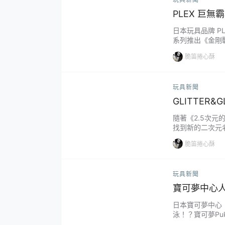
PLEX 巨
ー）』，新
日本玩具品牌 PL
系列推出《金剛
模型，參考售價為 
脆笛捲心酥
畫《金剛戰神 U》
播出、永井豪原作的
玩具新聞
GLITTER
ver.」、「
隨著《2.5次
找到新的二次元老婆
ESTO 發行、以
脆笛捲心酥
24 年 9 月
er.」！由橋本悠創
玩具新聞
寶可夢中心人
丘、海地鼠
日本寶可夢中心（
泳！？寶可夢Pu
2023 年 0