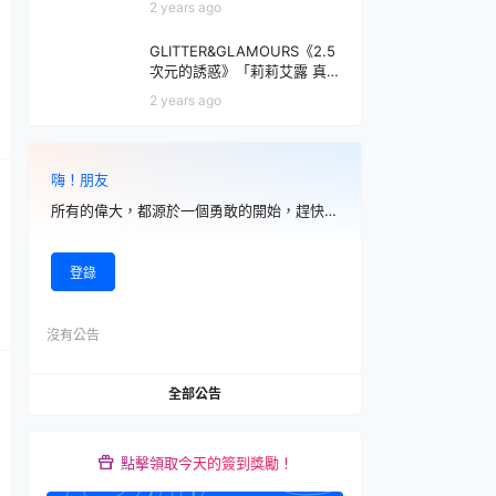
2 years ago
之刃與大魄力火焰特效！
GLITTER&GLAMOURS《2.5
次元的誘惑》「莉莉艾露 真・
天使形態ver.」、「拉絲塔洛
2 years ago
黎 幻之衣裝ver.」立體人形
嗨！朋友
所有的偉大，都源於一個勇敢的開始，趕快註冊吧
登錄
沒有公告
全部公告
點擊領取今天的簽到獎勵！