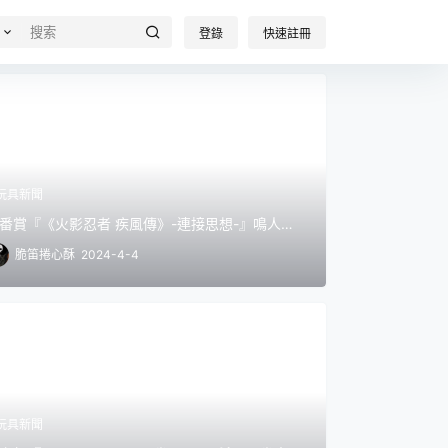
登錄
快速註冊
玩具新聞
番賞『《火影忍者 疾風傳》-連接思想-』鳴人父
的九喇嘛模式 8 月熱血開抽！
脆笛捲心酥
2024-4-4
玩具新聞