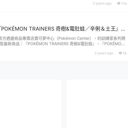
2 years ago
114
啦！「游泳！？寶可夢Puka Puka 漂浮轉蛋」，尺寸約 5 公分，收錄
波加曼、冰砌鵝、海......
OKÉMON TRAINERS 奇樹&電肚蛙／辛俐＆土王』Q
可愛登場！
方週邊商品專賣店寶可夢中心（Pokémon Center），的訓練家系列將
型最新商品：『POKÉMON TRAINERS 奇樹&電肚蛙』、『POKÉMON
 辛俐＆土王』，每款參考售價為 4,400 日圓，於各寶可夢中心、寶可夢中心
2 years ago
76
販售。可愛變形系列「POKÉMON TRAINERS」，將訓練家們以 Q 版的二