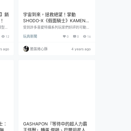
型】銷
宇宙到來，拯救絕望！掌動
！
SHODO-X《假面騎士》KAMEN
RIDER 14
模型商
受到許多喜愛特攝系列玩家們好評的可動
放預
《假面騎士》盒玩「掌動-X」（SHODO-
12
玩具新聞
0
0
16
來看看
X）系列將推出新品！本次的第14彈預計將
最新的
會在2021年12月發售，對於之前幾款作品
高的組
有興趣的朋友，可以參考玩具人先前的介紹
rs ago
脆笛捲心酥
4 years ago
 銃彈
文章喔！這次的掌動系列第14彈，收錄了2
A・參
011年開始播映的《假面騎士Fourze》（仮
日期：2
面ライダーフォーゼ）中的Fourze、和他的
-peo
愛車座騎「Machine Massigler」，以及劇
中另一位假面騎士「...
戰士：
GASHAPON『等待中的超人力霸
』無比
王怪獸』轉蛋 傑頓、巴爾坦星人可