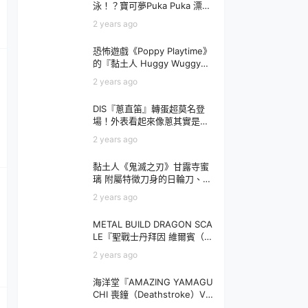
泳！？寶可夢Puka Puka 漂浮
轉蛋』帶皮卡丘、海地鼠去玩
2 years ago
水啦～
恐怖遊戲《Poppy Playtime》
的『黏土人 Huggy Wuggy』
駭人布偶小巧可愛登場！
2 years ago
DIS『蔥直笛』轉蛋超莫名登
場！外表看起來像蔥其實是笛
子～這就是蔥鳴的聲音♪
2 years ago
黏土人《鬼滅之刃》甘露寺蜜
璃 附屬特徴刀身的日輪刀、最
愛的櫻餅等配件！
2 years ago
METAL BUILD DRAGON SCA
LE『聖戰士丹拜因 維爾賓（那
之國近衛騎士團長規格）』試
2 years ago
作品展出！
海洋堂『AMAZING YAMAGU
CHI 喪鐘（Deathstroke）Ve
r.1.5 』可動人偶，新增弒神者