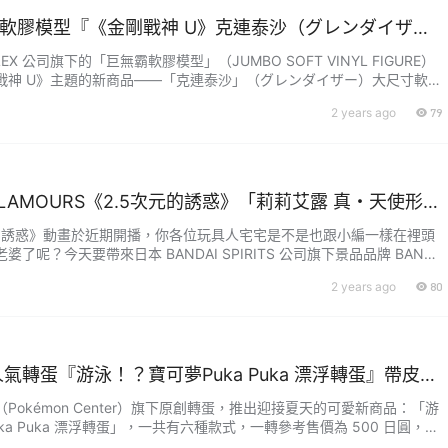
無霸軟膠模型『《金剛戰神 U》克連泰沙（グレンダイザ
作造型大尺寸魄力登場！
EX 公司旗下的「巨無霸軟膠模型」（JUMBO SOFT VINYL FIGURE）
戰神 U》主題的新商品——「克連泰沙」（グレンダイザー）大尺寸軟膠
49,500 日圓，預計於 2024 年 11月發售！於本月正式開播的電視動
2 years ago
79
（グレンダイザー U）由 GAINA 公司製作，為1975 年至 1977 年間
電視動畫......
&GLAMOURS《2.5次元的誘惑》「莉莉艾露 真・天使形態
拉絲塔洛黎 幻之衣裝ver.」立體人形
元的誘惑》動畫於近期開播，你各位玩具人宅宅是不是也跟小編一樣在裡頭
了呢？今天要帶來日本 BANDAI SPIRITS 公司旗下景品品牌 BANPR
女性體態魅力為賣點的「GLITTER&GLAMOURS」系列新作，預計在 20
2 years ago
80
以景品形式發售的「莉莉艾露 真・天使形態ver.」和「拉絲塔洛黎 幻之衣裝v
作、於......
氣轉蛋『游泳！？寶可夢Puka Puka 漂浮轉蛋』帶皮卡
去玩水啦～
Pokémon Center）旗下原創轉蛋，推出迎接夏天的可愛新商品：「游
ka Puka 漂浮轉蛋」，一共有六種款式，一轉參考售價為 500 日圓，於
7 月 11 日起在日本寶可夢中心開轉～放入水裡會如游泳般漂浮在水面上的寶