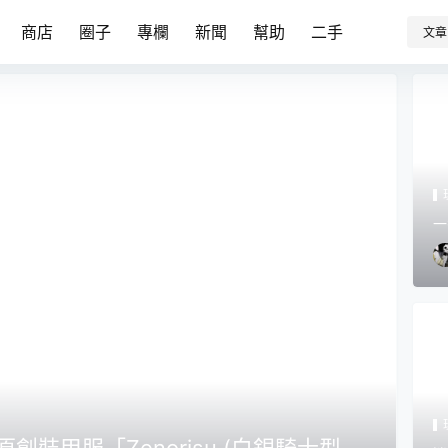
商店
圈子
專欄
新聞
幫助
二手
文章
一
子
lars 原創裝甲服「Zenorisu (白銀騎士型態)