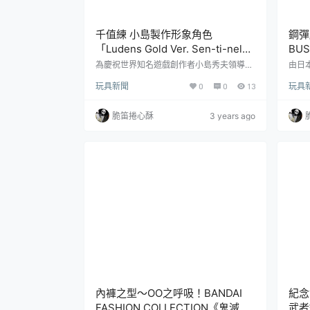
千值練 小島製作形象角色
鋼彈
「Ludens Gold Ver. Sen-ti-nel
BU
Limited」1/6比例可動人偶
彈』
為慶祝世界知名遊戲創作者小島秀夫領導的
由日
工作室『小島製作 KOJIMA PRODUCTION
N』
玩具新聞
0
0
13
玩具
S 』於成立 7 週年，日本千值練玩具公司發
玩具『
表了限定塗裝的「Ludens Gold Ver. Sen-ti
像』
-nel Limited 1/6 可動人偶」，參考售價為
Des
脆笛捲心酥
3 years ago
41,800 日元，於 2022 年 12 月 19 日在千
色試作
值練網路商店開放限定預購！知名遊戲製作
擊自由
工作室「小島製作」的形象代表角色「Lud
y》
ens」...
搭載
量光束
內褲之型～OO之呼吸！BANDAI
紀念
FASHION COLLECTION《鬼滅之
武者