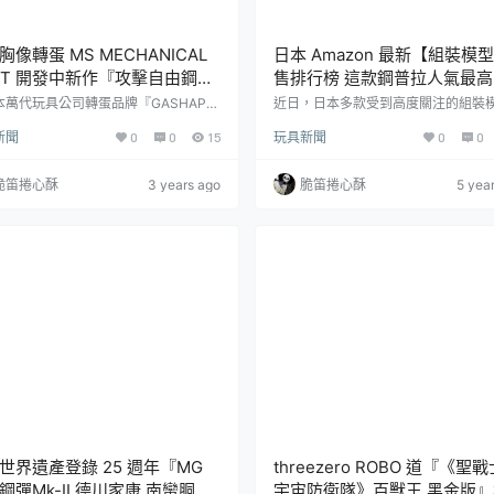
胸像轉蛋 MS MECHANICAL
日本 Amazon 最新【組裝模
ST 開發中新作『攻擊自由鋼
售排行榜 這款鋼普拉人氣最高
上色試作品公開！
本萬代玩具公司轉蛋品牌『GASHAPO
近日，日本多款受到高度關注的組裝
發行的全新《機動戰士鋼彈》主題轉蛋
品陸續師出詳細資訊並在各大通路開
新聞
0
0
15
玩具新聞
0
0
MS MECHANICAL BUST 機械胸
購，你也準備好掏錢準備山積了嗎？
今日公開了出自《機動戰士鋼彈SEED
日本最大電商平台之一 Amazon JP 
tiny》的最新商品「攻擊自由鋼彈」上
【組裝模型】銷售排行榜中，人氣最
脆笛捲心酥
3 years ago
脆笛捲心酥
5 yea
品，發售日期未定。ZGMF-X20A 攻
裝模型新品有哪些吧！No.10 女神裝置
鋼彈是《機動戰士鋼彈SEED Destin
騎士 處刑者・販售商：KOTOBUKIY
中由主角煌・大和所駕駛的機動戰士，
考售價：6,200 日圓+稅・預計發售
極高出力的「超絕重氫引擎」。除高能
020/11・商品介紹：https://www.toy
步槍、旗...
p...
世界遺產登錄 25 週年『MG
threezero ROBO 道『《聖
鋼彈Mk-II 德川家康 南蠻胴具
宇宙防衛隊》百獸王 黑金版