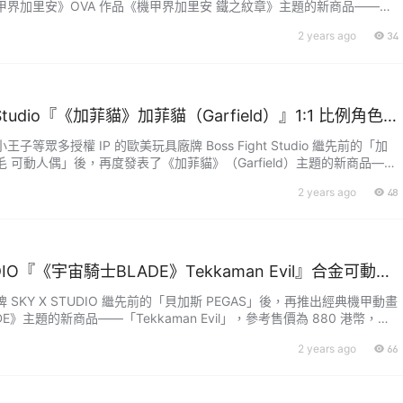
甲界加里安》OVA 作品《機甲界加里安 鐵之紋章》主題的新商品——
型！《機甲界加里安》是 1984 年由日本動畫製作公司 SUNRISE 製
2 years ago
34
的奇幻風格與科幻元素的 SF 機器人電視動畫，而《鐵之紋章》則是 1
 製作的全新故事。 1986 年原型師「......
ht Studio『《加菲貓》加菲貓（Garfield）』1:1 比例角色
片就能感受到的龐大份量！
子等眾多授權 IP 的歐美玩具廠牌 Boss Fight Studio 繼先前的「加
 可動人偶」後，再度發表了《加菲貓》（Garfield）主題的新商品——
比例角色模型，參考售價為 199.99 美元，預計於 2025 年第二季發售！
2 years ago
48
姆·戴維斯（Jim Davis）1978 年所創作的漫畫，以主角加菲貓和他的
有趣......
UDIO『《宇宙騎士BLADE》Tekkaman Evil』合金可動模
配件再現與 Blade 戰鬥的場面！
SKY X STUDIO 繼先前的「貝加斯 PEGAS」後，再推出經典機甲動畫
E》主題的新商品——「Tekkaman Evil」，參考售價為 880 港幣，已
1992 年開播的《宇宙騎士BLADE》（宇宙の騎士テッカマンブレー
2 years ago
66
タツノコプロ）動畫製作，故事講述主角相羽隆也與家人乘坐飛船的途中
達姆」擄獲，被改造成為用來侵......