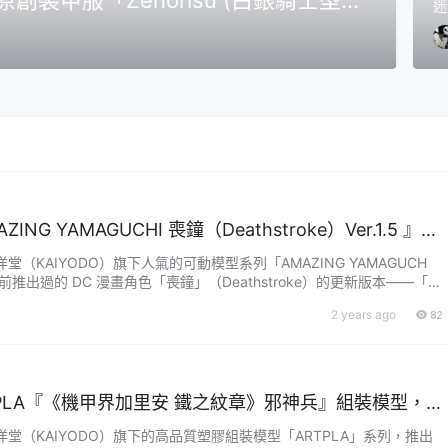
迷
型
槍強勢再臨！
NG YAMAGUCHI 喪鐘（Deathstroke）Ver.1.5 』可
增弒神者之刃與大魄力火焰特效！
（KAIYODO）旗下人氣的可動模型系列「AMAZING YAMAGUCH
前推出過的 DC 漫畫角色「喪鐘」（Deathstroke）的更新版本——「喪
，參考售價為 9,900 日圓，預計於 2025 年 05 月發售！「喪鐘」本名史萊
2 years ago
82
de Wilson），在 DC 宇宙中擁有「史上最偉大刺客」與「世上最昂貴刺
....
TPLA『《機甲界加里安 鐵之紋章》邪神兵』組裝模型，
的傳奇作品新規再現！
堂（KAIYODO）旗下的高品質塑膠組裝模型「ARTPLA」系列，推出