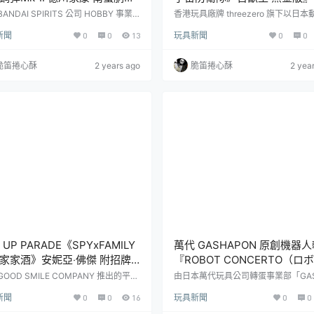
er.』鋼普拉將於「日光東照
例可動模型，黑金高質感配色
ANDAI SPIRITS 公司 HOBBY 事業
香港玩具廠牌 threezero 旗下以日
紀念供奉德川家康的「日光東照宮」登
金機甲為主題呈現出高模擬度的複雜
供奉、先行販售！
登場！
新聞
0
0
13
玩具新聞
0
0
界遺產 25 週年，並期望組裝模型能為
「ROBO 道」（ロボ道）系列再度推
市的地方創生作出貢獻，今日發表了鋼
戰士：宇宙防衛隊》（Voltron: Defend
念商品「MG 1/100 武者鋼彈Mk-II
the Universe）主題的新商品——「
脆笛捲心酥
2 years ago
脆笛捲心酥
2 yea
康 南蠻胴具足Ver.」將獻納日光東照
黑金版」無比例可動模型，預計於 202
時於今年 05 月 27 日起於日光東照
第三季發售！《聖戰士：宇宙防衛隊》
行販售的消息。此商品未來也預計在 T
984 年由美國的世界節目製作公司 （Wo
UNDAM BASE、PREMIU...
Events Prod...
 UP PARADE《SPYxFAMILY
萬代 GASHAPON 原創機器
家家酒》安妮亞‧佛傑 附招牌
『ROBOT CONCERTO（ロ
臉」替換表情！
ト・コンチェルト）』第 3 
GOOD SMILE COMPANY 推出的平價
由日本萬代玩具公司轉蛋事業部「GAS
成品系列「POP UP PARADE」，以
ON」所推出的原創機器人玩具轉蛋『
造型公開！
新聞
0
0
16
玩具新聞
0
0
品《SPYxFAMILY 間諜家家酒》為
OT CONCERTO（ロボット・コンチ
推出「POP UP PARADE 安妮亞‧佛
ト）』繼第 1 彈、第 1.5 彈、第 2 彈