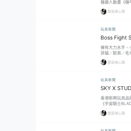
機器人動畫《機
「邪神兵」組裝模
脆笛捲心酥
作，融合中世騎士
986 年的 OVA
玩具新聞
Boss Fig
模型，從圖
擁有大力水手、小王
菲貓／歐弟／毛毛
「加菲貓」1:1 
脆笛捲心酥
《加菲貓》是由吉
主人老姜以及朋友們
玩具新聞
SKY X ST
型，戰損盔甲
香港新興玩具品牌 
《宇宙騎士BLAD
於近日正式發售！
脆笛捲心酥
ド）由龍之子（
遭遇外星勢力「拉
玩具新聞