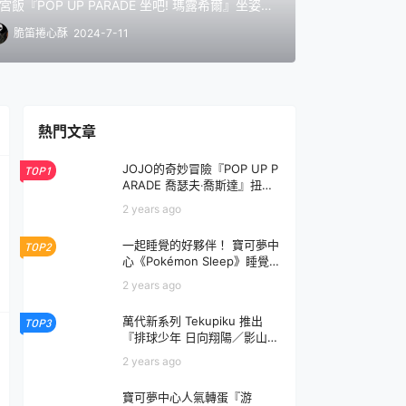
宮飯『POP UP PARADE 坐吧! 瑪露希爾』坐姿模
 附招牌的「我不要！」吶喊替換臉
脆笛捲心酥
2024-7-11
熱門文章
JOJO的奇妙冒險『POP UP P
TOP1
ARADE 喬瑟夫‧喬斯達』扭腰
擺臀大肌肉展現十足騷氣！
2 years ago
一起睡覺的好夥伴！ 寶可夢中
TOP2
心《Pokémon Sleep》睡覺鬆
軟系抱墊娃娃四款登場
2 years ago
萬代新系列 Tekupiku 推出
TOP3
『排球少年 日向翔陽／影山飛
雄』Q版模型 好想帶他出去玩
2 years ago
～
寶可夢中心人氣轉蛋『游