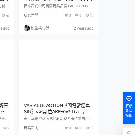
魄力
愛登場！
本動漫合
日本萬代公司轉蛋玩具品牌 GASHAPON 旗
設計的
下好評的「等待中（まちぼうけ）」系列，
49
玩具新聞
0
0
17
出《聖
將推出最新商品：『等待中的超人力霸王怪
er of
獸』轉蛋，參考售價為一轉 400 日圓，共
百獸王
有 4 種款式，預計於 2024 年 01 月下旬開
rs ago
脆笛捲心酥
2 years ago
4 年
轉～維持「等待中系列」一貫的風格，讓角
是 1
色流露出的苦苦守候、淡淡哀愁感，這次的
rld
『等待中的超人力霸王怪獸』轉蛋，將人氣
怪獸：傑頓、巴爾坦星人、哥摩拉、紅王以
轉蛋小尺寸可愛重現，並且搭配不同...
人轉蛋
VARIABLE ACTION《閃電霹靂車
解鎖
會員
ボッ
SIN》ν阿斯拉AKF-0/G Livery
權限
彈機體
Edition 新塗裝版 10 月發售！
HAP
由日本模型商 MEGAHOUSE 所推出的可動
ROB
變形系列『VARIABLE ACTION』日前發表
9
玩具新聞
0
0
13
ェル
了出自《閃電霹靂車SIN》的最新商品「ν阿
後，日
斯拉AKF-0/G Livery Edition」預計於 202