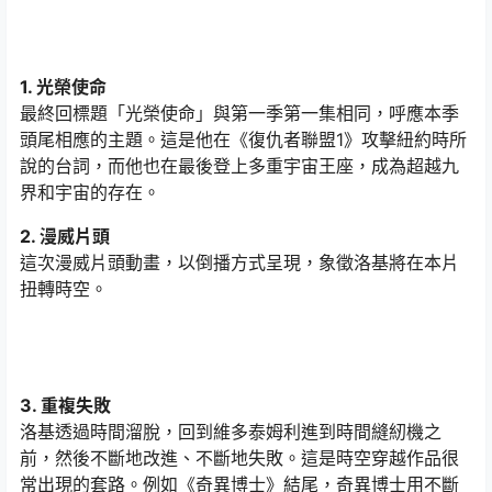
1. 光榮使命
最終回標題「光榮使命」與第一季第一集相同，呼應本季
頭尾相應的主題。這是他在《復仇者聯盟1》攻擊紐約時所
說的台詞，而他也在最後登上多重宇宙王座，成為超越九
界和宇宙的存在。
2. 漫威片頭
這次漫威片頭動畫，以倒播方式呈現，象徵洛基將在本片
扭轉時空。
3. 重複失敗
洛基透過時間溜脫，回到維多泰姆利進到時間縫紉機之
前，然後不斷地改進、不斷地失敗。這是時空穿越作品很
常出現的套路。例如《奇異博士》結尾，奇異博士用不斷