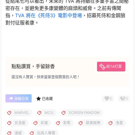
從結尾也可以看出，未來的 TVA 將持續在多重宇宙之間秘
密存在，並避免更多康變體的麻煩和威脅。之前有傳聞
指，
TVA 將在《死侍3》電影中登場
，招募死侍和金鋼狼
對付征服者康。
點點讚賞，手留餘香
給TA打賞
還沒有人贊賞，快來當第壹個贊賞的人吧！
0
0
海報分享
已收藏
MARVEL
MCU
SCREEN FANDOM
女洛基
彩蛋
影集
歐美娛樂
洛基
漫威
玩具人專欄