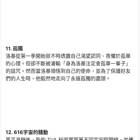
11. 孤獨
洛基從第一季開始就不時透露自己渴望認同、畏懼於孤單
的心理。但卻不斷被灌輸「身為洛基注定會孤單一輩子」
的詛咒。然而當洛基領悟到自己的使命，並為了保護好友
們的人生時，他毅然地走向了永遠孤獨的盡頭。
12. 616宇宙的騷動
風平浪靜後，新的 TVA 秘密掌管著不同宇宙時間線，並確