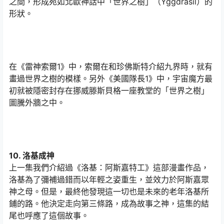
之間，形成宛如北歐神話中「世界之樹」（Yggdrasil）的
形狀。
在《雷神索爾1》中，索爾在和珍佛斯特介紹九界時，就有
畫過世界之樹的模樣。另外《美國隊長1》中，宇宙魔方最
初就被隱密封存在挪威滕斯貝格一座教堂的「世界之樹」
圖騰外牆之中。
10. 洛基成神
上一集我們介紹過《洛基：阿斯嘉特工》這部漫畫作品，
洛基為了彌補過錯而以年輕之姿重生，並效力於阿斯嘉眾
神之母。但是，最終他發現這一切也是未來的老年洛基所
鋪的路。他決定走向第三條路，成為故事之神，這集的結
尾也呼應了這個故事。