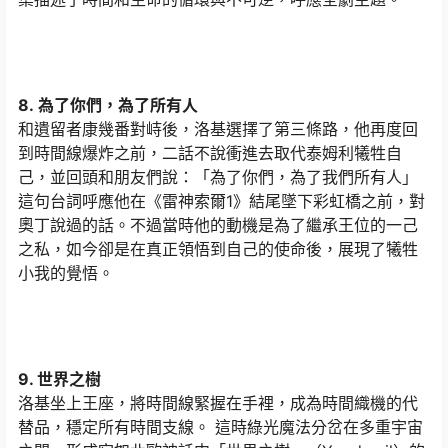
8. 為了你們，為了所有人
和遺留者康幾番對峙後，洛基選擇了第三條路，他再度回
到時間線爆炸之前，二話不說衝進去取代泰姆利犧牲自
己，並回頭和朋友們說：「為了你們，為了我們所有人」
這句台詞呼應他在《雷神索爾1》結尾墜下彩虹橋之前，對
奧丁說過的話。不過當時他的動機是為了繼承王位的一己
之私，如今卻是在真正領悟到自己的使命後，展現了犧牲
小我的覺悟。
9. 世界之樹
洛基坐上王座，將時間線緊握在手裡，成為時間織機的代
替品，穩定所有時間支線。 這時綠光魔法分岔在多重宇宙