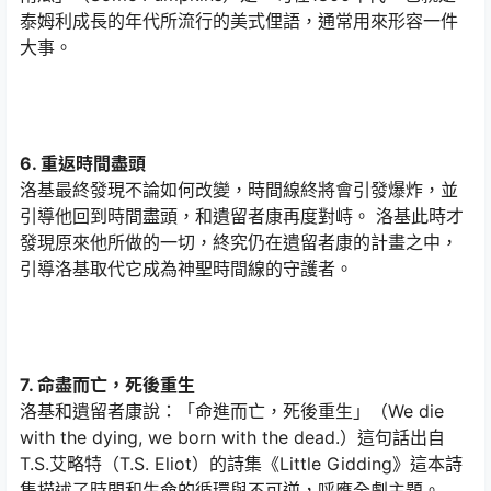
泰姆利成長的年代所流行的美式俚語，通常用來形容一件
大事。
6. 重返時間盡頭
洛基最終發現不論如何改變，時間線終將會引發爆炸，並
引導他回到時間盡頭，和遺留者康再度對峙。 洛基此時才
發現原來他所做的一切，終究仍在遺留者康的計畫之中，
引導洛基取代它成為神聖時間線的守護者。
7. 命盡而亡，死後重生
洛基和遺留者康說：「命進而亡，死後重生」（We die
with the dying, we born with the dead.）這句話出自
T.S.艾略特（T.S. Eliot）的詩集《Little Gidding》這本詩
集描述了時間和生命的循環與不可逆，呼應全劇主題。