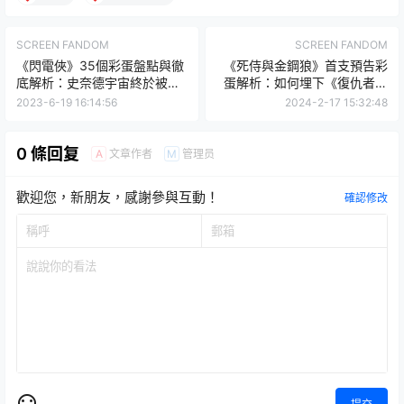
SCREEN FANDOM
SCREEN FANDOM
《閃電俠》35個彩蛋盤點與徹
《死侍與金鋼狼》首支預告彩
底解析：史奈德宇宙終於被承
蛋解析：如何埋下《復仇者聯
認！？
盟 6》伏筆？那是末日博士和
2023-6-19 16:14:56
2024-2-17 15:32:48
「女死侍」嗎？
0 條回复
文章作者
管理员
A
M
歡迎您，新朋友，感謝參與互動！
確認修改