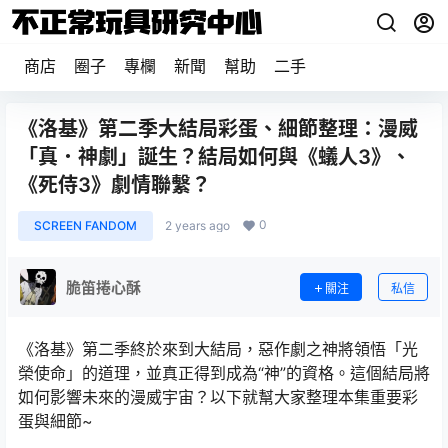
商店
圈子
專欄
新聞
幫助
二手
《洛基》第二季大結局彩蛋、細節整理：漫威
「真．神劇」誕生？結局如何與《蟻人3》、
《死侍3》劇情聯繫？
0
SCREEN FANDOM
2 years ago
脆笛捲心酥
關注
私信
《洛基》第二季終於來到大結局，惡作劇之神將領悟「光
榮使命」的道理，並真正得到成為“神”的資格。這個結局將
如何影響未來的漫威宇宙？以下就幫大家整理本集重要彩
蛋與細節~