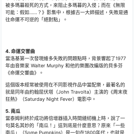
被多瑪暮殺死的方式，來阻止多瑪暮的入侵；而在《無限
可能：假如……？》影集中，根據古一大師描述，失敗是通
往命運不可逆的「絕對點」。
4. 命運交響曲
當洛基第一次發現維多失敗的問題點時，背景響起了1977
年由音樂家 Walter Murphy 和他的樂團改編版的貝多芬
《命運交響曲》。
這個版本經常被使用在不同影視作品中當配樂，最著名的
就是同年由約翰屈伏塔（John Travolta）主演的《周末夜
狂熱》（Saturday Night Fever）電影中。
5. 南瓜
當泰姆利終於成功將倍增器插入時間縫紉機上時，說了一
句莫名其妙的「南瓜！」這到底是什麼意思？原來「一些
南瓜」（Some Pumpkins）是一句在1800年代，也就是