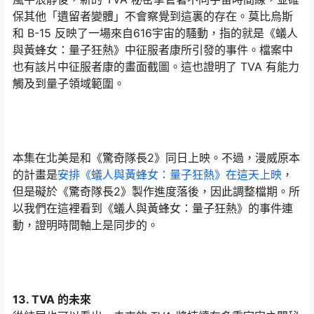
保其他「遺留者變體」不會察覺到這裏的存在。莫比烏斯
和 B-15 反映了一場來自616宇宙的騷動，指的就是《蟻人
與黃蜂女：量子狂熱》中征服者康所引發的事件。檔案中
也有該片中征服者康的畫面截圖。這也證明了 TVA 有能力
觸及到量子領域範圍。
本集在北美是和《驚奇隊長2》同日上映。不過，漫威原本
的計畫是
安排《蟻人與黃蜂女：量子狂熱》在這天上映
，
但是礙於《驚奇隊長2》製作進度落後，因此調整檔期。所
以我們在這裡看到《蟻人與黃蜂女：量子狂熱》的事件連
動，證明時間軸上是同步的。
13. TVA 的未來