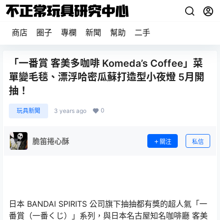
商店
圈子
專欄
新聞
幫助
二手
「一番賞 客美多咖啡 Komeda’s Coffee」菜
單變毛毯、漂浮哈密瓜蘇打造型小夜燈 5月開
抽！
0
玩具新聞
3 years ago
脆笛捲心酥
關注
私信
日本 BANDAI SPIRITS 公司旗下抽抽都有獎的超人氣「一
番賞（一番くじ）」系列，與日本名古屋知名咖啡廳 客美