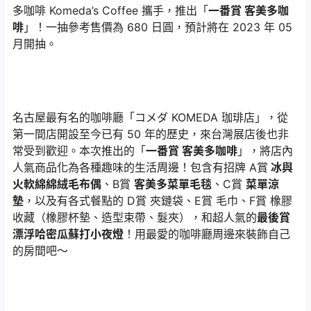
多咖啡 Komeda’s Coffee 攜手，推出「
一番賞 客美多咖
啡
」！一抽參考售價為 680 日圓，預計將在 2023 年 05
月開抽。
名古屋最有名的咖啡廳「コメダ KOMEDA 珈琲店」，從
第一間店開設至今已有 50 年的歷史，來台灣展店後也非
常受到歡迎。本次推出的「
一番賞 客美多咖啡
」，將店內
人氣商品化為各種趣味的生活周邊！包含有招牌 A賞
冰與
火軟綿綿絨毛布偶
、B賞
客美多菜單毛毯
、C賞
菜單涼
墊
，以及有各式餐點的 D賞 夾鏈袋、E賞 毛巾、F賞 橡膠
收藏（橡膠杯墊、造型束帶、髮夾），和超人氣的
最後賞
漂浮哈密瓜蘇打小夜燈
！用最愛的咖啡廳周邊來裝飾自己
的房間吧～