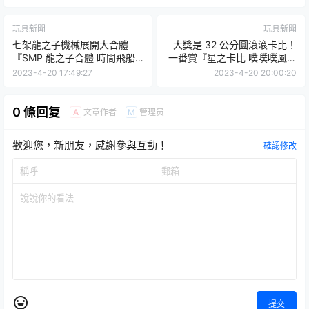
玩具新聞
玩具新聞
七架龍之子機械展開大合體
大獎是 32 公分圓滾滾卡比！
『SMP 龍之子合體 時間飛船
一番賞『星之卡比 噗噗噗風新
機器人SP套組』60 周年記念
生活☆』即將於 04 月 22 日
2023-4-20 17:49:27
2023-4-20 20:00:20
商品發表！
發售
0 條回复
文章作者
管理员
A
M
歡迎您，新朋友，感謝參與互動！
確認修改
提交