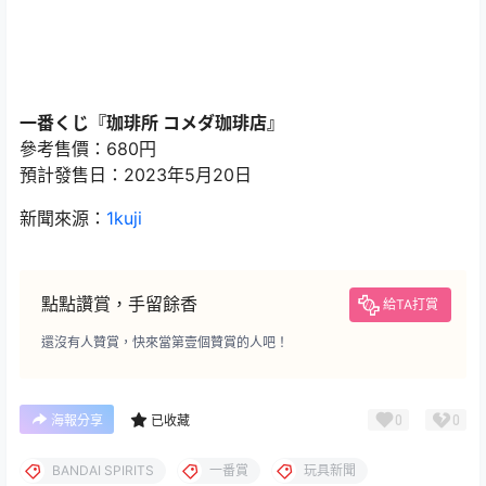
一番くじ『珈琲所 コメダ珈琲店』
參考售價：680円
預計發售日：2023年5月20日
新聞來源：
1kuji
點點讚賞，手留餘香
給TA打賞
還沒有人贊賞，快來當第壹個贊賞的人吧！
0
0
海報分享
已收藏
BANDAI SPIRITS
一番賞
玩具新聞