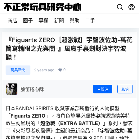
商店
圈子
專欄
新聞
幫助
二手
『Figuarts ZERO［超激戰］宇智波佐助-萬花
筒寫輪眼之光與闇-』風魔手裏劍對決宇智波
鼬！
0
玩具新聞
2 years ago
脆笛捲心酥
關注
私信
日本BANDAI SPIRITS 收藏事業部所發行的人物模型
「
Figuarts ZERO
」，將角色施展必殺技姿態透過精美特
效生動呈現的「
超激戰（EXTRA BATTLE）
」系列，發表
了《火影忍者疾風傳》主題的最新商品：「
宇智波佐助-萬
花筒寫輪眼之光與闇-
」，參考售價為 9,900 日圓，預計