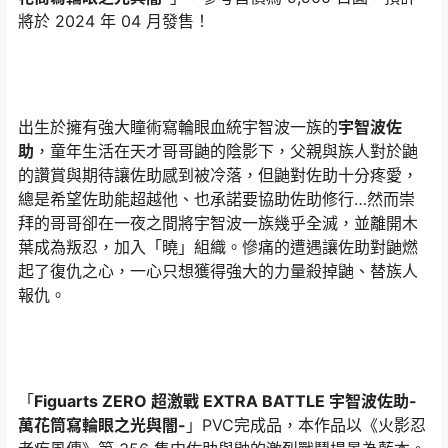
將於 2024 年 04 月發售！
出生於擁有強大瞳術寫輪眼血統宇智波一族的
宇智波佐
助
，童年生活在天才哥哥鼬的陰影下，父親與族人對於鼬
的讚賞與期待讓佐助感到被冷落，但鼬對佐助十分疼愛，
總是希望佐助能超越他、也承諾要協助佐助修行…然而崇
拜的哥哥卻在一夜之間將宇智波一族幾乎全滅，並離開木
葉成為叛忍，加入「曉」組織。慘痛的遭遇讓佐助對鼬燃
起了復仇之心，一心只想獲得強大的力量殺掉鼬、替族人
報仇。
「
Figuarts ZERO 超激戰 EXTRA BATTLE 宇智波佐助-
萬花筒寫輪眼之光與闇-
」PVC完成品，本作品以《火影忍