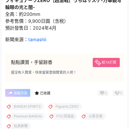
フィギュアーツZERO［超激戦］うちはサスケ-万華鏡写
輪眼の光と闇-
全高：約200mm
參考售價：9,900日圓（含税）
預計發售日：2024年4月
新聞來源：
tamashii
點點讚賞，手留餘香
給TA打賞
還沒有人贊賞，快來當第壹個贊賞的人吧！
0
0
海報分享
已收藏
BANDAI SPIRITS
Figuarts ZERO
Premium BANDAI
PVC完成品
火影忍者
玩具新聞