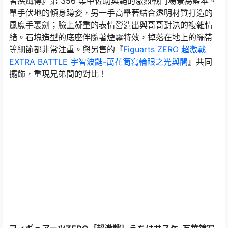
者疾風傳》第 356 集中佐助與鼬的激烈戰鬥場景為藍本。
單手伏地的傾身蹲姿，另一手高舉著結合透明材質打造的
風魔手裏劍；臉上凝重的表情營造出與哥哥對決的複雜情
緒。石塊造型的底座伴隨著煙霧特效，掉落在地上的繃帶
等細節都非常注重。與另售的『
Figuarts ZERO 超激戰
EXTRA BATTLE 宇智波鼬-萬花筒寫輪眼之光與闇
』共同
擺飾，重現兄弟間的對比！