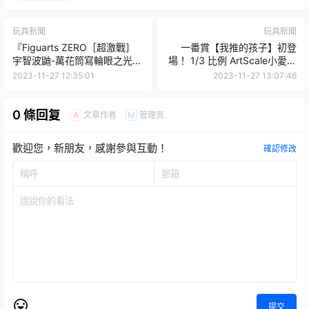
玩具新聞
玩具新聞
『Figuarts ZERO［超激戰］
一番賞【我推的孩子】初登
宇智波鼬-萬花筒寫輪眼之光與
場！ 1/3 比例 ArtScale小愛胸
闇-』華麗轉身攻擊的躍動姿態
像、母子三人角色模型超閃耀
2023-11-27 12:35:01
2023-11-27 13:07:46
再現！
開抽★
0 條回复
文章作者
管理员
A
M
歡迎您，新朋友，感謝參與互動！
確認修改
提交