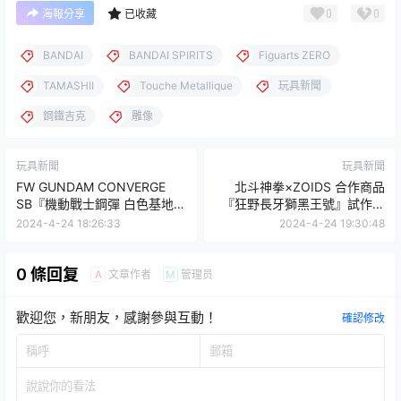
0
0
海報分享
已收藏
BANDAI
BANDAI SPIRITS
Figuarts ZERO
TAMASHII
Touche Metallique
玩具新聞
鋼鐵吉克
雕像
玩具新聞
玩具新聞
FW GUNDAM CONVERGE
北斗神拳×ZOIDS 合作商品
SB『機動戰士鋼彈 白色基地
『狂野長牙獅黑王號』試作品
（劇場版海報配色ver.）』細
公開 帥氣黑金配色融合原作意
2024-4-24 18:26:33
2024-4-24 19:30:48
節更顯眼的限定色彩登場
象
0 條回复
文章作者
管理员
A
M
歡迎您，新朋友，感謝參與互動！
確認修改