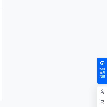
解鎖
會員
權限