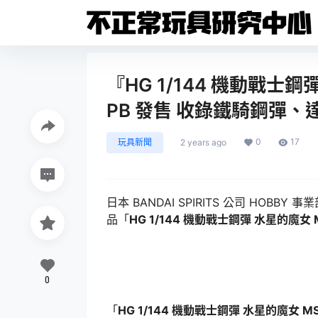
『HG 1/144 機動戰士
PB 發售 收錄鐵騎鋼彈
0
17
玩具新聞
2 years ago
日本 BANDAI SPIRITS 公司 HO
品「
HG 1/144 機動戰士鋼彈 水星的魔女
0
「
HG 1/144 機動戰士鋼彈 水星的魔女 