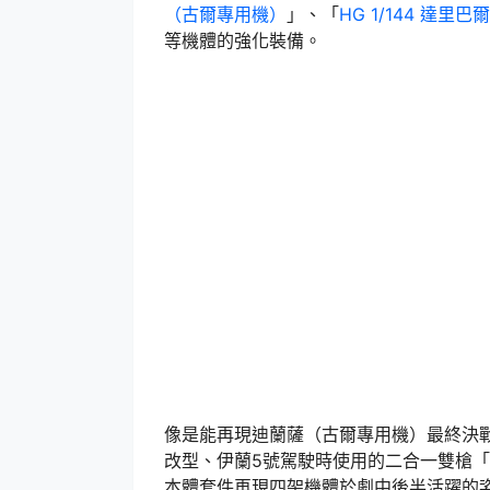
（古爾專用機）
」、「
HG 1/144 達里巴
等機體的強化裝備。
像是能再現迪蘭薩（古爾專用機）最終決
改型、伊蘭5號駕駛時使用的二合一雙槍
本體套件再現四架機體於劇中後半活躍的