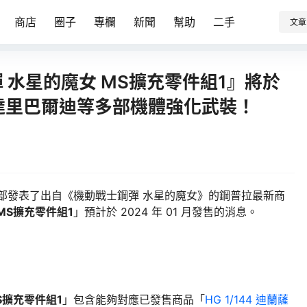
商店
圈子
專欄
新聞
幫助
二手
文章
鋼彈 水星的魔女 MS擴充零件組1』將於
、達里巴爾迪等多部機體強化武裝！
BBY 事業部發表了出自《機動戰士鋼彈 水星的魔女》的鋼普拉最新商
 MS擴充零件組1
」預計於 2024 年 01 月發售的消息。
MS擴充零件組1
」包含能夠對應已發售商品「
HG 1/144 迪蘭薩