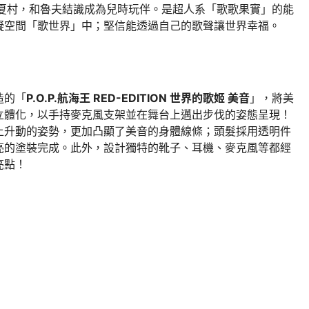
佛夏村，和魯夫結識成為兒時玩伴。是超人系「歌歌果實」的能
擬空間「歌世界」中；堅信能透過自己的歌聲讓世界幸福。
造的「
P.O.P.航海王 RED-EDITION 世界的歌姬 美音
」，將美
立體化，以手持麥克風支架並在舞台上邁出步伐的姿態呈現！
上升動的姿勢，更加凸顯了美音的身體線條；頭髮採用透明件
亮的塗裝完成。此外，設計獨特的靴子、耳機、麥克風等都經
亮點！