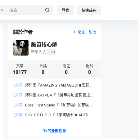
登錄
快速註冊
關於作者
關注
私信
脆笛捲心酥
新手入坑
Lv0
文章
評論
關注
粉絲
10177
0
0
0
[文章]
海洋堂『AMAZING YAMAGUCHI 喪鐘
（Deathstroke）Ver.1.5 』可動人偶，新增弒神者
[文章]
海洋堂 ARTPLA『《機甲界加里安 鐵之紋
之刃與大魄力火焰特效！
章》邪神兵』組裝模型，公司草創期的傳奇作品新
[文章]
Boss Fight Studio『《加菲貓》加菲貓
規再現！
（Garfield）』1:1 比例角色模型，從圖片就能感
[文章]
SKY X STUDIO『《宇宙騎士BLADE》
受到的龐大份量！
Tekkaman Evil』合金可動模型，戰損盔甲配件再
現與 Blade 戰鬥的場面！
Ta的全部動態