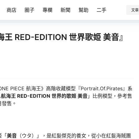
商店
圈子
專欄
新聞
幫助
二手
文章
es 航海王 RED-EDITION 世界歌姫 美音』
 PIECE 航海王》高階收藏模型『Portrait.Of.Pirates』系
.P.航海王 RED-EDITION 世界的歌姬 美音
」比例模型，參考售
 月發售。
姬「
美音
（ウタ）」，是紅髮傑克的養女，從小在紅髮海賊團