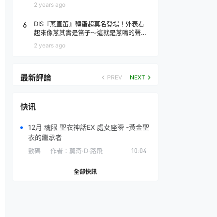
場！
2 years ago
6
DIS『蔥直笛』轉蛋超莫名登場！外表看
起來像蔥其實是笛子～這就是蔥鳴的聲音
♪
2 years ago
最新評論
PREV
NEXT
快讯
12月 魂限 聖衣神話EX 處女座瞬 -黃金聖
衣的繼承者
數碼
作者：
莫奇·D·路飛
10:04
全部快訊