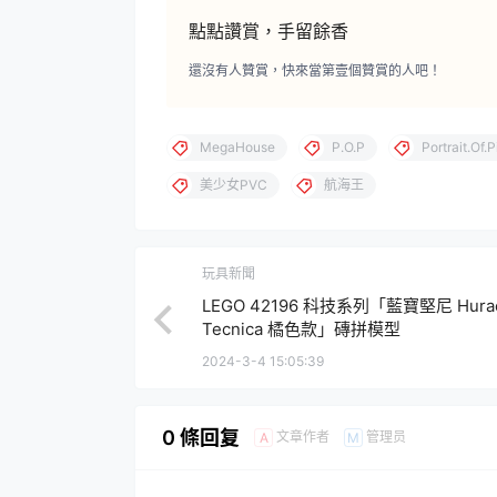
點點讚賞，手留餘香
還沒有人贊賞，快來當第壹個贊賞的人吧！
MegaHouse
P.O.P
Portrait.Of.P
美少女PVC
航海王
玩具新聞
LEGO 42196 科技系列「藍寶堅尼 Hura
Tecnica 橘色款」磚拼模型
2024-3-4 15:05:39
0 條回复
文章作者
管理员
A
M