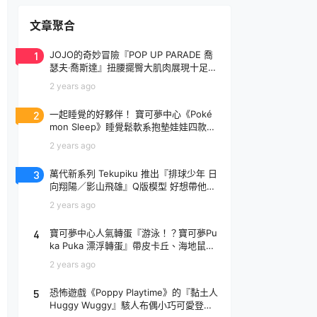
文章聚合
1
JOJO的奇妙冒險『POP UP PARADE 喬
瑟夫‧喬斯達』扭腰擺臀大肌肉展現十足騷
氣！
2 years ago
2
一起睡覺的好夥伴！ 寶可夢中心《Poké
mon Sleep》睡覺鬆軟系抱墊娃娃四款登
場
2 years ago
3
萬代新系列 Tekupiku 推出『排球少年 日
向翔陽／影山飛雄』Q版模型 好想帶他出
去玩～
2 years ago
4
寶可夢中心人氣轉蛋『游泳！？寶可夢Pu
ka Puka 漂浮轉蛋』帶皮卡丘、海地鼠去
玩水啦～
2 years ago
5
恐怖遊戲《Poppy Playtime》的『黏土人
Huggy Wuggy』駭人布偶小巧可愛登