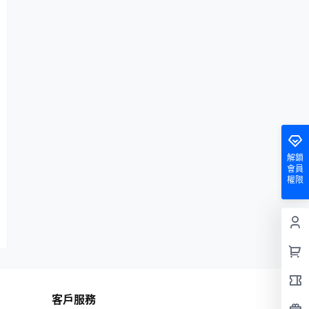
解鎖
會員
權限
客戶服務