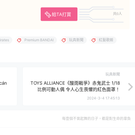
給TA打賞
共0人
irates
Premium BANDAI
玩具新聞
紅髮歌姬
玩具新聞
cán
TOYS ALLIANCE《酸雨戰爭》赤鬼武士 1/18
比例可動人偶 令人心生畏懼的紅色面罩！
2024-3-4 17:45:13
每壹個不曾起舞的日子，都是對生命的辜負