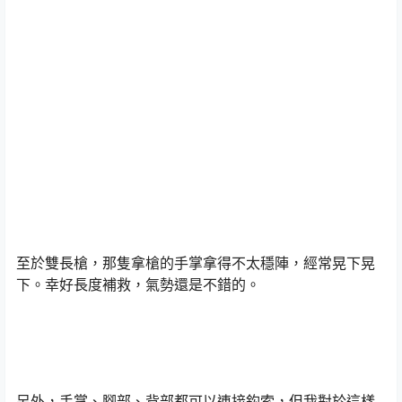
至於雙長槍，那隻拿槍的手掌拿得不太穩陣，經常晃下晃
下。幸好長度補救，氣勢還是不錯的。
另外，手掌、腳部、背部都可以連接鈎索，但我對於這樣