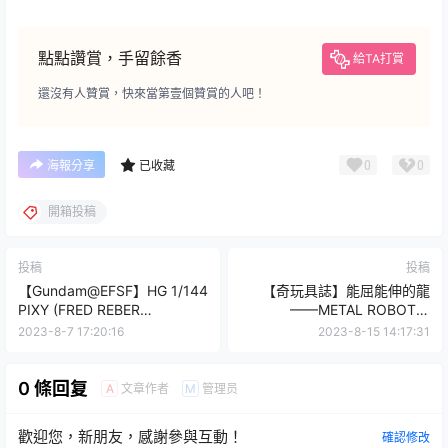
點點讚賞，手留餘香
給TA打賞
還沒有人贊賞，快來當第壹個贊賞的人吧！
0
0
海報分享
已收藏
開箱投稿
投稿
投稿
【Gundam@EFSF】HG 1/144
【奇玩具誌】能屈能伸的龍
PIXY (FRED REBER
——METAL ROBOT魂
CUSTOM)
ALTRON GUNDAM 雙頭龍高
2023-8-7 17:20:16
2023-8-15 14:17:31
達 玩評報告
0 條回复
文章作者
管理员
A
M
歡迎您，新朋友，感謝參與互動！
確認修改