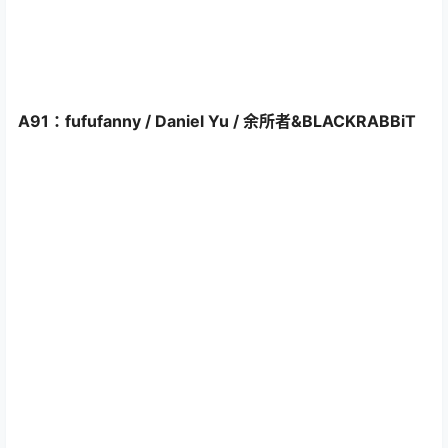
A91：fufufanny / Daniel Yu / 余所者&BLACKRABBiT