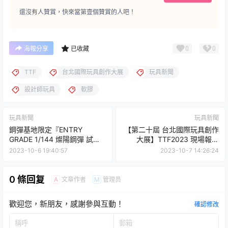
還沒有人贊賞，快來當第壹個贊賞的人吧！
0
0
海報分享
已收藏
TTF
台北國際玩具創作大展
玩具新聞
設計師玩具
軟膠
玩具新聞
玩具新聞
鋼彈基地限定『ENTRY
【第二十屆 台北國際玩具創作
GRADE 1/144 燦陽鋼彈 試作
大展】TTF2023 現場報導
壹型』再現初登場藍白配色！
PART 2
2023-10-6 19:40:57
2023-10-7 14:26:24
0 條回复
文章作者
管理员
A
M
歡迎您，新朋友，感謝參與互動！
確認修改