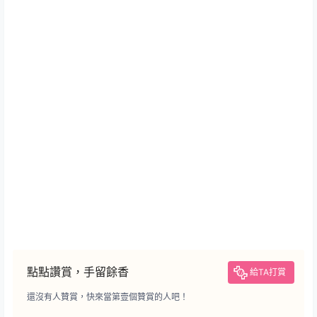
點點讚賞，手留餘香
給TA打賞
還沒有人贊賞，快來當第壹個贊賞的人吧！