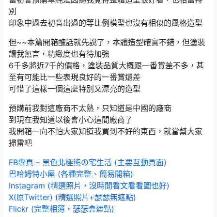
別
印象中過去初音出過的等比例模型也沒有相似的風格造型
但~~本篇開箱醜話就先說了，本體造型確實不錯，但塗裝
讓我無言，精緻度也有待加強
6千多將近7千的價格，塗裝品質大概跟一番賞差不多，甚
至有可能比一些表現良好的一番賞還差
可惜了這樣一個這麼特別又漂亮的造型
預購前我對這廠商不太熟，只知道是中國的廠商
到現在我知道以後會小心這間廠商了
我開箱一向不怕大家知道我買到不好的東西，就當幫大家
掃雷吧
FB專頁 – 黑色北極熊の宅生活 (主要互動頁面)
巴哈姆特小屋 (各種完整、簡易開箱)
Instagram (精選照片，沒時間看文看看圖也好)
X(原Twitter) (精選照片+瑟瑟無遮點)
Flickr (完整相簿，瑟瑟會遮點)