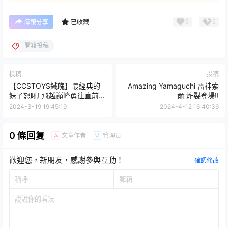
0
0
海報分享
已收藏
開箱投稿
投稿
投稿
【CCSTOYS鐵魄】最經典的
Amazing Yamaguchi 雷神索
妹子怒吼! 飛越巔峰勇往直前
爾 炸裂登場!!
鋼巴斯達 勇氣x淚水x青春
2024-3-19 19:45:19
2024-4-12 16:40:36
0 條回复
文章作者
管理员
A
M
歡迎您，新朋友，感謝參與互動！
確認修改