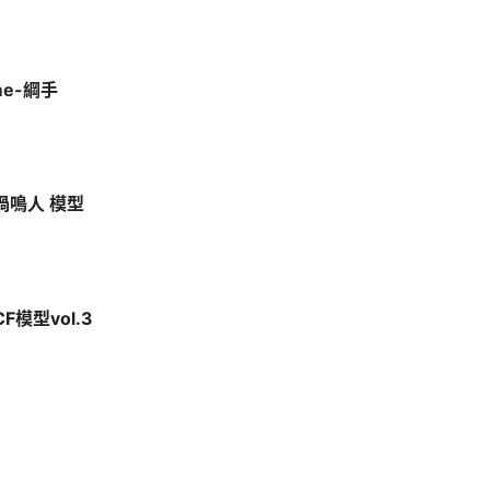
me-綱手
漩渦鳴人 模型
F模型vol.3