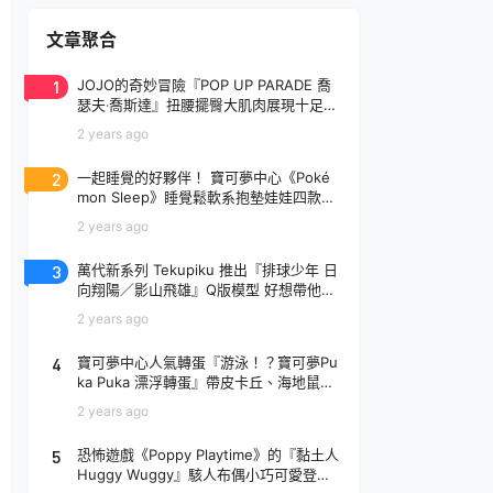
文章聚合
1
JOJO的奇妙冒險『POP UP PARADE 喬
瑟夫‧喬斯達』扭腰擺臀大肌肉展現十足騷
氣！
2 years ago
2
一起睡覺的好夥伴！ 寶可夢中心《Poké
mon Sleep》睡覺鬆軟系抱墊娃娃四款登
場
2 years ago
3
萬代新系列 Tekupiku 推出『排球少年 日
向翔陽／影山飛雄』Q版模型 好想帶他出
去玩～
2 years ago
4
寶可夢中心人氣轉蛋『游泳！？寶可夢Pu
ka Puka 漂浮轉蛋』帶皮卡丘、海地鼠去
玩水啦～
2 years ago
5
恐怖遊戲《Poppy Playtime》的『黏土人
Huggy Wuggy』駭人布偶小巧可愛登