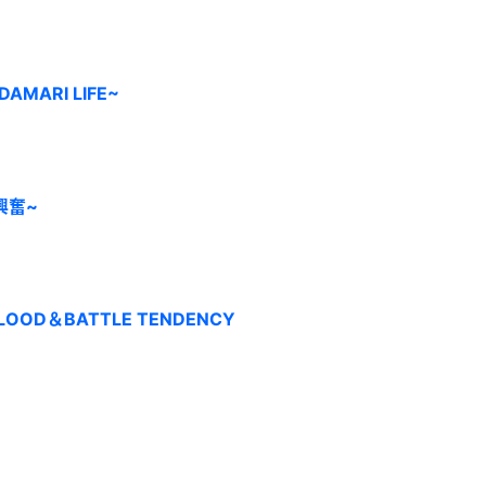
AMARI LIFE~
興奮~
OOD＆BATTLE TENDENCY