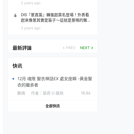
場！
2 years ago
6
DIS『蔥直笛』轉蛋超莫名登場！外表看
起來像蔥其實是笛子～這就是蔥鳴的聲音
♪
2 years ago
最新評論
PREV
NEXT
快讯
12月 魂限 聖衣神話EX 處女座瞬 -黃金聖
衣的繼承者
數碼
作者：
莫奇·D·路飛
10:04
全部快訊