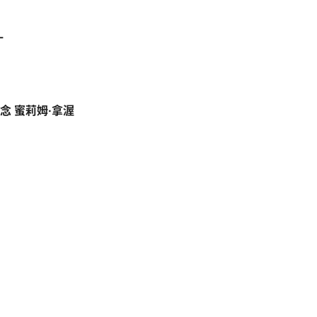
-
念 蜜莉姆·拿渥