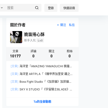
登錄
快速註冊
關於作者
關注
私信
脆笛捲心酥
新手入坑
Lv0
文章
評論
關注
粉絲
10177
0
0
0
[文章]
海洋堂『AMAZING YAMAGUCHI 喪鐘
（Deathstroke）Ver.1.5 』可動人偶，新增弒神者
[文章]
海洋堂 ARTPLA『《機甲界加里安 鐵之紋
之刃與大魄力火焰特效！
章》邪神兵』組裝模型，公司草創期的傳奇作品新
[文章]
Boss Fight Studio『《加菲貓》加菲貓
規再現！
（Garfield）』1:1 比例角色模型，從圖片就能感
[文章]
SKY X STUDIO『《宇宙騎士BLADE》
受到的龐大份量！
Tekkaman Evil』合金可動模型，戰損盔甲配件再
現與 Blade 戰鬥的場面！
Ta的全部動態