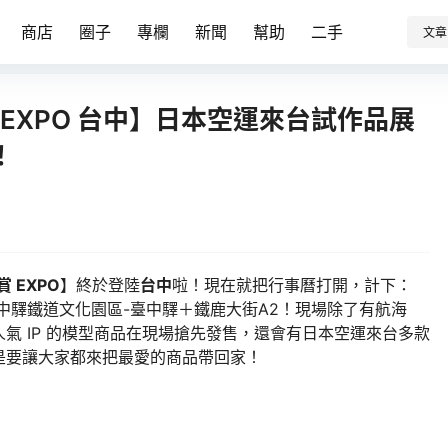
商店
圈子
專欄
新聞
幫助
二手
文章
番賞 EXPO 台中】日本空運來台試作品展
！
賞 EXPO
】終於登陸
台中
啦！現在就把行事曆打開，計下：
 日，就在臺中驛鐵道文化園區-臺中驛＋鐵鹿大街A2！現場除了有航海
氣 IP 的模型商品在現場搶先發售，還會有日本空運來台多款
是要讓大家都來把最愛的商品帶回家！