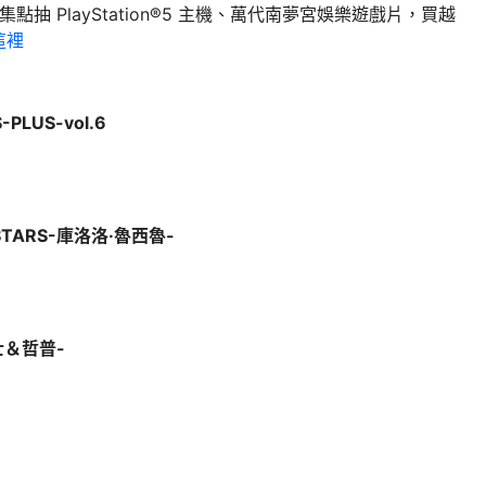
集點抽 PlayStation®5 主機、萬代南夢宮娛樂遊戲片，買越
這裡
PLUS-vol.6
 STARS-庫洛洛·魯西魯-
吉士＆哲普-