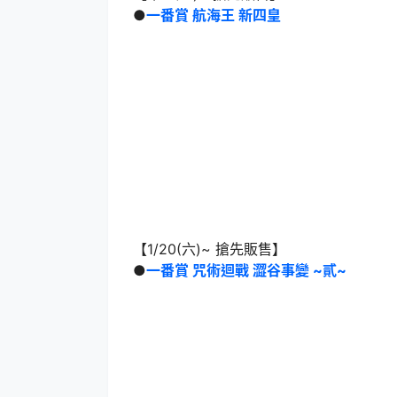
●
一番賞 航海王 新四皇
【1/20(六)~ 搶先販售】
●
一番賞 咒術迴戰 澀谷事變 ~貳~