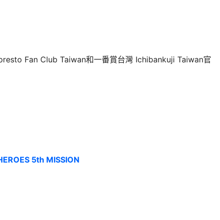
Fan Club Taiwan和一番賞台灣 Ichibankuji Taiwan官
ROES 5th MISSION