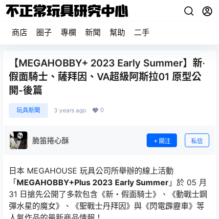
商店
圈子
專欄
新聞
幫助
二手
【MEGAHOBBY+ 2023 Early Summer】新‧
假面騎士、薩拜因、VA超級阿斯拉01 原型公
開-後篇
0
玩具新聞
3 years ago
脆笛捲心酥
關注
私信
日本 MEGAHOUSE 玩具公司所舉辦的線上活動
「
MEGAHOBBY+Plus 2023 Early Summer
」於 05 月
31 日搶先公開了多款包含《新・假面騎士》、《動戰士鋼
彈水星的魔女》、《聖戰士丹拜因》與《閃電霹靂車》等
人氣作品的最新商品情報！