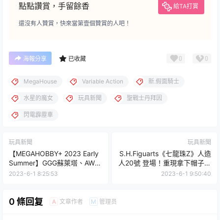
點點讚賞，手留餘香
給TA打賞
還沒有人贊賞，快來當第壹個贊賞的人吧！
0
0
海報分享
已收藏
MegaHouse
Variable Action
新.假面騎士
水星的魔女
玩具新聞
聖戰士丹拜因
閃電霹靂車
玩具新聞
玩具新聞
【MEGAHOBBY+ 2023 Early
S.H.Figuarts《七龍珠Z》人造
Summer】GGG蘇萊塔、AWM
人20號 登場！重現拿下帽子的
黑魔導女孩、我推的孩子原型
頭部、斷掉的手臂等劇中情景
2023-6-1 8:25:53
2023-6-1 9:50:40
公開-前篇
0 條回复
文章作者
管理员
A
M