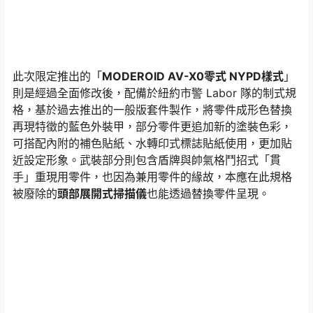
此次限定推出的「
MODEROID AV-X0零式 NYPD樣式
」
則是經過全面修改後，配備於紐約市警 Labor 隊的制式規
格，基於過去推出的一般版套件製作，將零件成形色替換
再現特徵的藍色外裝甲，部分零件更追加新的塗裝色彩，
可搭配內附的補色貼紙、水轉印式標誌貼紙使用，更加貼
近設定形象。武裝部分則包含盾牌與帥氣格鬥招式「貫
手」重現用零件，也因為兼用零件的緣故，本應在此規格
被廢除的
頭部展開式掃描儀
也能透過替換零件呈現。