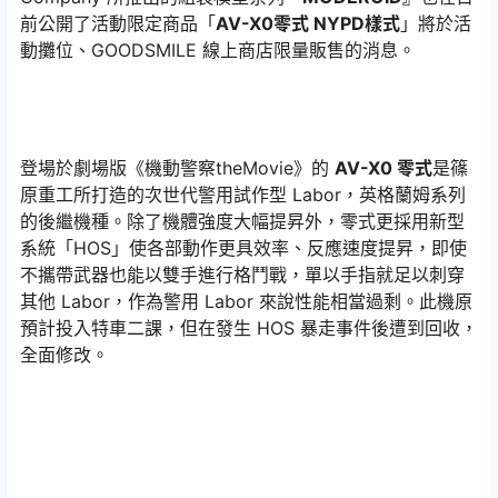
前公開了活動限定商品「
AV-X0零式 NYPD樣式
」將於活
動攤位、GOODSMILE 線上商店限量販售的消息。
登場於劇場版《機動警察theMovie》的
AV-X0 零式
是篠
原重工所打造的次世代警用試作型 Labor，英格蘭姆系列
的後繼機種。除了機體強度大幅提昇外，零式更採用新型
系統「HOS」使各部動作更具效率、反應速度提昇，即使
不攜帶武器也能以雙手進行格鬥戰，單以手指就足以刺穿
其他 Labor，作為警用 Labor 來說性能相當過剩。此機原
預計投入特車二課，但在發生 HOS 暴走事件後遭到回收，
全面修改。