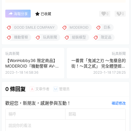
0
0
海報分享
已收藏
GOOD SMILE COMPANY
MODEROID
日系
機動警察
玩具新聞
組裝模型
限定品
玩具新聞
玩具新聞
【WonHobby36 限定商品】
一番賞「鬼滅之刃 ～鬼棲息的
MODEROID『機動警察 AV-98
街！～其之貳」 完全體墮姬、
英格蘭姆 USA Ver.』CLAT 的
女裝善逸 2月開抽！
2023-1-18 14:58:36
2023-1-18 17:26:25
蒼藍配色登場！
0 條回复
文章作者
管理员
A
M
歡迎您，新朋友，感謝參與互動！
確認修改