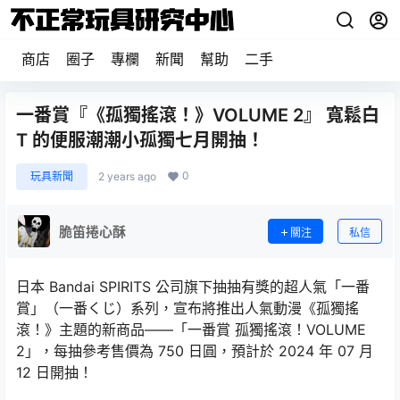
商店
圈子
專欄
新聞
幫助
二手
一番賞『《孤獨搖滾！》VOLUME 2』 寬鬆白
T 的便服潮潮小孤獨七月開抽！
0
玩具新聞
2 years ago
脆笛捲心酥
關注
私信
日本 Bandai SPIRITS 公司旗下抽抽有獎的超人氣「一番
賞」（一番くじ）系列，宣布將推出人氣動漫《孤獨搖
滾！》主題的新商品——「一番賞 孤獨搖滾！VOLUME
2」，每抽參考售價為 750 日圓，預計於 2024 年 07 月
12 日開抽！