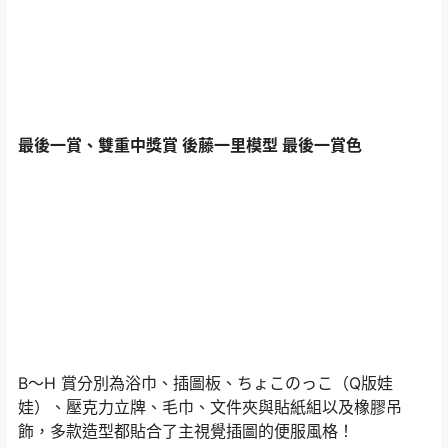
最後一賞、雙重中獎賞 後藤一里模型 最後一賞色
B～H 賞分別為浴巾、插圖板、ちょこのっこ（Q版娃
娃）、壓克力立牌、毛巾、文件夾與貼紙組以及橡膠吊
飾，多款造型都貼合了主視覺插圖的便服風格！