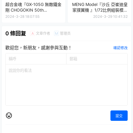
超合金魂『GX-105G 無敵鐵金
MENG Model『沙丘 亞崔迪皇
剛 CHOGOKIN 50th
家撲翼機 』1/72比例組裝模型
Exclusive』全機鍍金超豪華紀
蜻蜓般的機翼設計靈活再現！
2024-3-28 18:07:55
2024-3-29 10:41:32
念商品登場！
0 條回复
文章作者
管理员
A
M
歡迎您，新朋友，感謝參與互動！
確認修改
提交