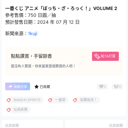
一番くじ アニメ「ぼっち・ざ・ろっく！」VOLUME 2
參考售價：750 日圓／抽
預計發售日期：2024 年 07 月 12 日
新聞來源：
1kuji
點點讚賞，手留餘香
給TA打賞
還沒有人贊賞，快來當第壹個贊賞的人吧！
0
0
海報分享
已收藏
BANDAI SPIRITS
一番賞
孤獨搖滾！
玩具新聞
玩具新聞
玩具新聞