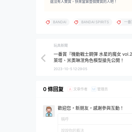
還沒有人贊賞，快來當第壹個贊賞的人吧！
BANDAI
BANDAI SPIRITS
一番
玩具新聞
一番賞『機動戰士鋼彈 水星的魔女 vol.
萊塔、米奧琳涅角色模型搶先公開！
2023-10-5 12:29:05
0 條回复
文章作者
管理员
A
M
歡迎您，新朋友，感謝參與互動！