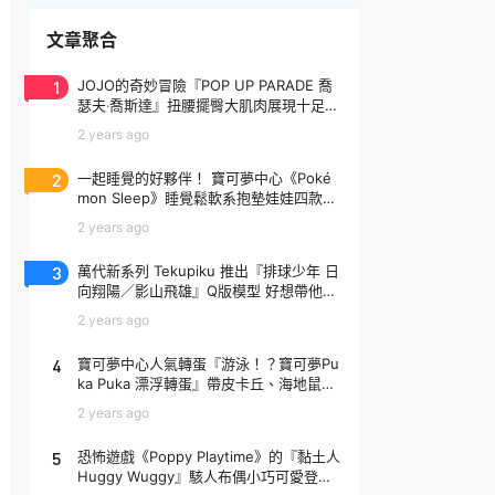
文章聚合
1
JOJO的奇妙冒險『POP UP PARADE 喬
瑟夫‧喬斯達』扭腰擺臀大肌肉展現十足騷
氣！
2 years ago
2
一起睡覺的好夥伴！ 寶可夢中心《Poké
mon Sleep》睡覺鬆軟系抱墊娃娃四款登
場
2 years ago
3
萬代新系列 Tekupiku 推出『排球少年 日
向翔陽／影山飛雄』Q版模型 好想帶他出
去玩～
2 years ago
4
寶可夢中心人氣轉蛋『游泳！？寶可夢Pu
ka Puka 漂浮轉蛋』帶皮卡丘、海地鼠去
玩水啦～
2 years ago
5
恐怖遊戲《Poppy Playtime》的『黏土人
Huggy Wuggy』駭人布偶小巧可愛登