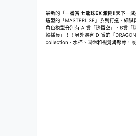
最新的「
一番賞 七龍珠EX 激闘!!天下一
造型的「MASTERLISE」系列打造，
角色模型分別有 A 賞「孫悟空」、B賞
轉播員」！！另外還有 D 賞的「DRAGON A
collection、水杯、圓盤和視覺海報等