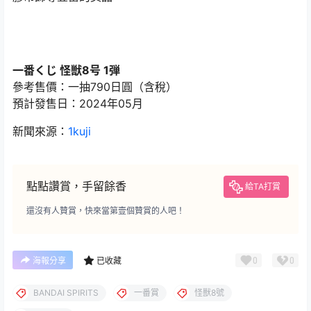
一番くじ 怪獣8号 1弾
參考售價：一抽790日圓（含稅）
預計發售日：2024年05月
新聞來源：
1kuji
點點讚賞，手留餘香
給TA打賞
還沒有人贊賞，快來當第壹個贊賞的人吧！
0
0
海報分享
已收藏
BANDAI SPIRITS
一番賞
怪獸8號