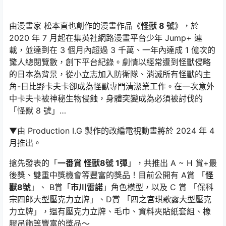
由漫畫家 松本直也創作的漫畫作品《
怪獸 8 號
》，於
2020 年 7 月起在集英社網路漫畫平台少年 Jump+ 連
載，並達到在 3 個月內超過 3 千萬、一年內達成 1 億次的
驚人總閱覽數，創下平台紀錄。劇情以經常遭到怪獸侵略
的日本為背景，從小立志加入防衛隊、消滅所有怪獸的主
角-日比野卡夫卡卻成為怪獸專門清潔業工作。在一次意外
中卡夫卡被神秘生物侵蝕，身體突變成為必須被討伐的
「怪獸 8 號」…
▼由 Production I.G 製作的改編電視動畫將於 2024 年 4
月推出。
搶先發表的「
一番賞 怪獸8號 1彈
」，共推出 A ~ H 賞+最
後獎、雙重中獎機會等豐富的獎品！目前公開有 A賞 「
怪
獸8號
」、 B賞「
市川雷諾
」角色模型，以及 C 賞 「保科
宗四郎大型壓克力立牌」、D賞 「四之宮琪歌露大型壓克
力立牌」，還有壓克力立牌、毛巾、資料夾貼紙套組、橡
膠吊飾等豐富的獎品～