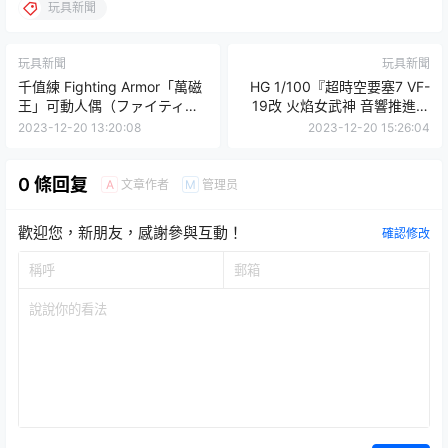
玩具新聞
玩具新聞
玩具新聞
千值練 Fighting Armor「萬磁
HG 1/100『超時空要塞7 VF-
王」可動人偶（ファイティン
19改 火焰女武神 音響推進器
グアーマー マグニートー）
裝備』簡易變形機構再現三段
2023-12-20 13:20:08
2023-12-20 15:26:04
形態！
0 條回复
文章作者
管理员
A
M
歡迎您，新朋友，感謝參與互動！
確認修改