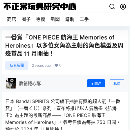
商店
圈子
專欄
新聞
幫助
二手
一番賞『ONE PIECE 航海王 Memories of
Heroines』以多位女角為主軸的角色模型及周
邊賞品 11 月開抽！
0
玩具新聞
2 years ago
脆笛捲心酥
關注
私信
日本 Bandai SPIRITS 公司旗下抽抽有獎的超人氣「一番
賞」（一番くじ）系列，宣布將推出以人氣動畫《航海
王》為主題的最新商品——「ONE PIECE 航海王
Memories of Heroines」，參考售價為每抽 750 日圓，
預計於 2024 年 11 月開抽！