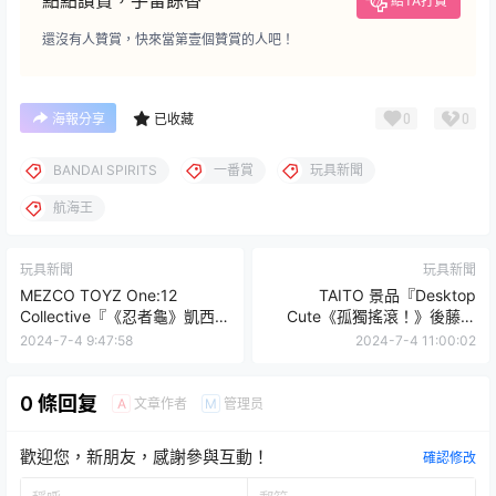
點點讚賞，手留餘香
給TA打賞
還沒有人贊賞，快來當第壹個贊賞的人吧！
0
0
海報分享
已收藏
BANDAI SPIRITS
一番賞
玩具新聞
航海王
玩具新聞
玩具新聞
MEZCO TOYZ One:12
TAITO 景品『Desktop
Collective『《忍者龜》凱西·
Cute《孤獨搖滾！》後藤一
瓊斯（Casey Jones）』1/12
里』，焦躁不安的坐姿可愛登
2024-7-4 9:47:58
2024-7-4 11:00:02
比例可動人偶
場！
0 條回复
文章作者
管理员
A
M
歡迎您，新朋友，感謝參與互動！
確認修改