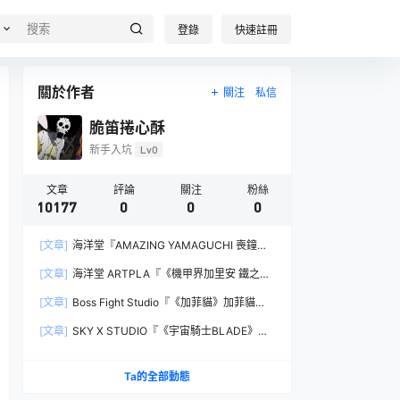
登錄
快速註冊
關於作者
關注
私信
脆笛捲心酥
新手入坑
Lv0
文章
評論
關注
粉絲
10177
0
0
0
[文章]
海洋堂『AMAZING YAMAGUCHI 喪鐘
（Deathstroke）Ver.1.5 』可動人偶，新增弒神者
[文章]
海洋堂 ARTPLA『《機甲界加里安 鐵之紋
之刃與大魄力火焰特效！
章》邪神兵』組裝模型，公司草創期的傳奇作品新
[文章]
Boss Fight Studio『《加菲貓》加菲貓
規再現！
（Garfield）』1:1 比例角色模型，從圖片就能感
[文章]
SKY X STUDIO『《宇宙騎士BLADE》
受到的龐大份量！
Tekkaman Evil』合金可動模型，戰損盔甲配件再
現與 Blade 戰鬥的場面！
Ta的全部動態