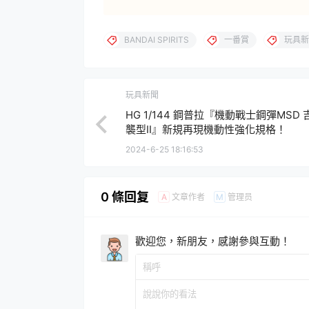
BANDAI SPIRITS
一番賞
玩具新
玩具新聞
HG 1/144 鋼普拉『機動戰士鋼彈MSD
襲型II』新規再現機動性強化規格！
2024-6-25 18:16:53
0 條回复
文章作者
管理员
A
M
歡迎您，新朋友，感謝參與互動！