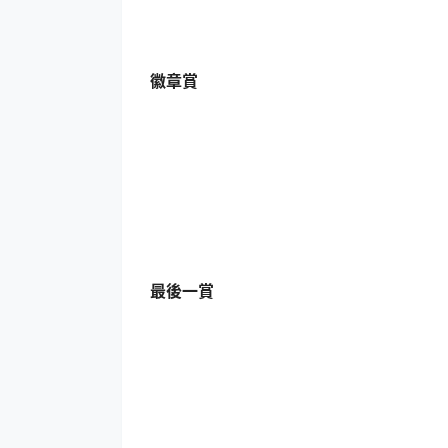
徽章賞
最後一賞