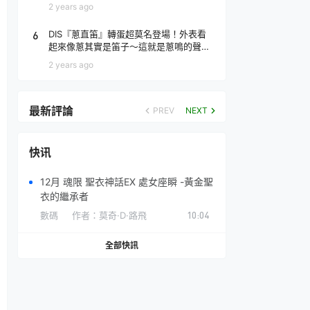
場！
2 years ago
6
DIS『蔥直笛』轉蛋超莫名登場！外表看
起來像蔥其實是笛子～這就是蔥鳴的聲音
♪
2 years ago
最新評論
PREV
NEXT
快讯
12月 魂限 聖衣神話EX 處女座瞬 -黃金聖
衣的繼承者
數碼
作者：
莫奇·D·路飛
10:04
全部快訊