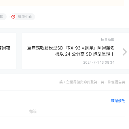
聞
蠟筆小新
玩具新聞
 吉姆夜
巨無霸軟膠模型SD『RX-93 ν鋼彈』阿姆羅名
機以 24 公分高 SD 造型呈現！
2024-7-1 13:08:34
笑，全世界便與妳同聲笑，哭，妳便獨自哭
確認修改