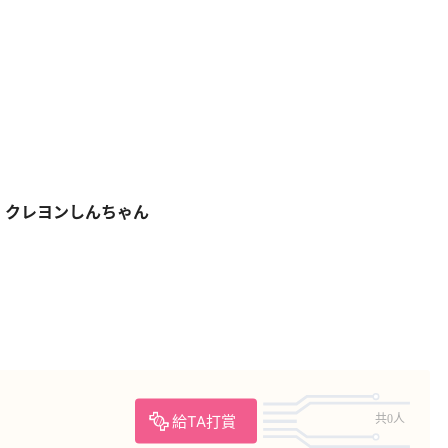
 ｜ クレヨンしんちゃん
給TA打賞
共0人