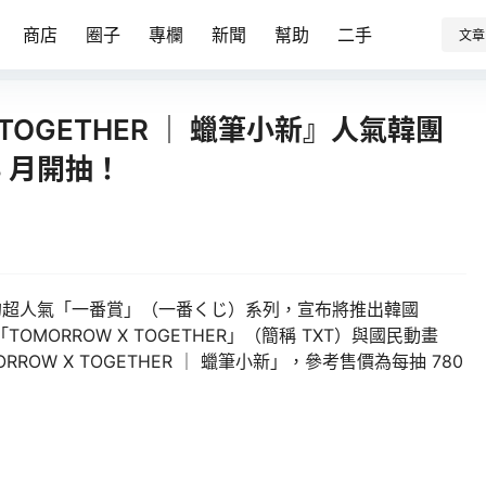
商店
圈子
專欄
新聞
幫助
二手
文章
 TOGETHER ｜ 蠟筆小新』人氣韓團
 月開抽！
抽抽有獎的超人氣「一番賞」（一番くじ）系列，宣布將推出韓國
「TOMORROW X TOGETHER」（簡稱 TXT）與國民動畫
OW X TOGETHER ｜ 蠟筆小新」，參考售價為每抽 780
！