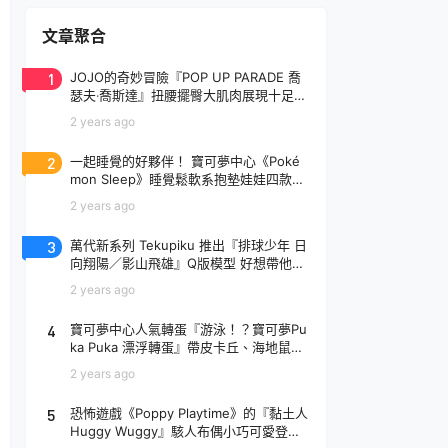
文章聚合
1
JOJO的奇妙冒險『POP UP PARADE 喬
瑟夫‧喬斯達』扭腰擺臀大肌肉展現十足騷
氣！
2 years ago
2
一起睡覺的好夥伴！ 寶可夢中心《Poké
mon Sleep》睡覺鬆軟系抱墊娃娃四款登
場
2 years ago
3
萬代新系列 Tekupiku 推出『排球少年 日
向翔陽／影山飛雄』Q版模型 好想帶他出
去玩～
2 years ago
4
寶可夢中心人氣轉蛋『游泳！？寶可夢Pu
ka Puka 漂浮轉蛋』帶皮卡丘、海地鼠去
玩水啦～
2 years ago
5
恐怖遊戲《Poppy Playtime》的『黏土人
Huggy Wuggy』駭人布偶小巧可愛登