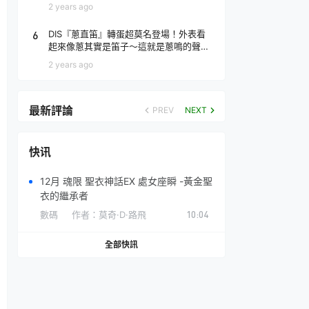
場！
2 years ago
6
DIS『蔥直笛』轉蛋超莫名登場！外表看
起來像蔥其實是笛子～這就是蔥鳴的聲音
♪
2 years ago
最新評論
PREV
NEXT
快讯
12月 魂限 聖衣神話EX 處女座瞬 -黃金聖
衣的繼承者
數碼
作者：
莫奇·D·路飛
10:04
全部快訊