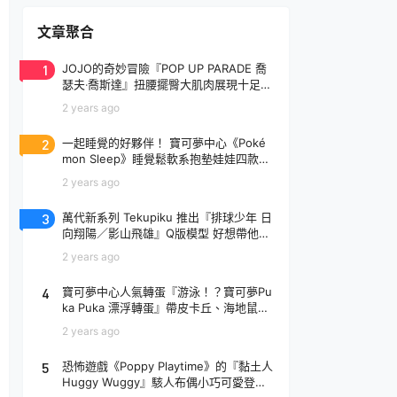
文章聚合
1
JOJO的奇妙冒險『POP UP PARADE 喬
瑟夫‧喬斯達』扭腰擺臀大肌肉展現十足騷
氣！
2 years ago
2
一起睡覺的好夥伴！ 寶可夢中心《Poké
mon Sleep》睡覺鬆軟系抱墊娃娃四款登
場
2 years ago
3
萬代新系列 Tekupiku 推出『排球少年 日
向翔陽／影山飛雄』Q版模型 好想帶他出
去玩～
2 years ago
4
寶可夢中心人氣轉蛋『游泳！？寶可夢Pu
ka Puka 漂浮轉蛋』帶皮卡丘、海地鼠去
玩水啦～
2 years ago
5
恐怖遊戲《Poppy Playtime》的『黏土人
Huggy Wuggy』駭人布偶小巧可愛登