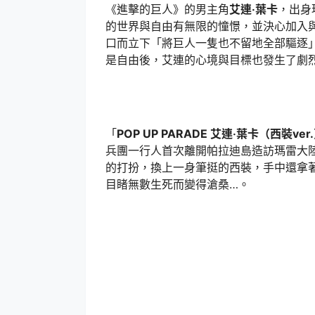
《進擊的巨人》的男主角
艾連‧葉卡
，出身
的世界與自由有無限的憧憬，並決心加入
口而立下「將巨人一隻也不留地全部驅逐
是自由後，艾連的心境與目標也發生了劇
「
POP UP PARADE 艾連‧葉卡（西裝ver
兵團一行人首次離開帕拉迪島造訪瑪雷大
的打扮，換上一身筆挺的西裝，手中還拿
目睹無數生死而變得滄桑…。