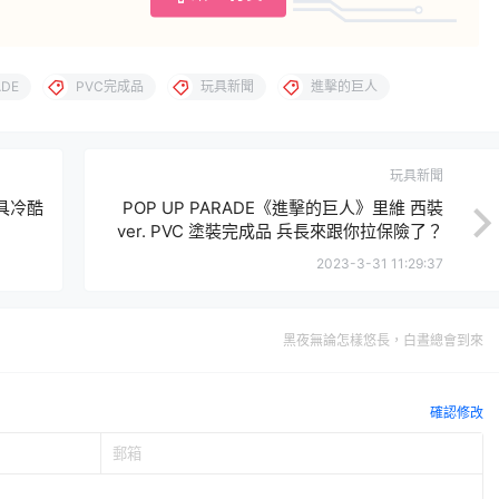
ADE
PVC完成品
玩具新聞
進擊的巨人
玩具新聞
兼具冷酷
POP UP PARADE《進擊的巨人》里維 西裝
ver. PVC 塗裝完成品 兵長來跟你拉保險了？
2023-3-31 11:29:37
黑夜無論怎樣悠長，白晝總會到來
確認修改