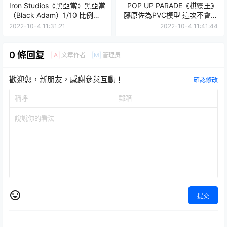
Iron Studios《黑亞當》黑亞當
POP UP PARADE《棋靈王》
（Black Adam）1/10 比例全
藤原佐為PVC模型 這次不會再
身雕像 阿努比斯雕像殘骸底座
消失啦！
2022-10-4 11:31:21
2022-10-4 11:41:44
超帥！
0 條回复
文章作者
管理员
A
M
歡迎您，新朋友，感謝參與互動！
確認修改
提交