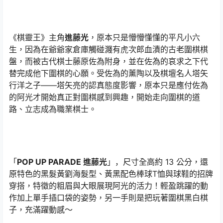
《棋靈王》主角
進藤光
，原本只是懵懵懂懂的平凡小六
生，因為在爺爺家倉庫觸碰濺有虎次郎血漬的古老圍棋棋
盤，而被古代棋士藤原佐為附身，並在佐為的哀求之下代
替完成他下圍棋的心願。受佐為的薰陶以及棋壇名人塔矢
行洋之子——塔矢亮的認真態度影響，原本只是應付佐為
的阿光才開始真正對圍棋感到興趣，開始走向圍棋的道
路、立志成為職業棋士。
「
POP UP PARADE 進藤光
」，尺寸全高約 13 公分，還
原特色的黑髮黃劉海髮型、黃黑配色棒球T恤與球鞋的招牌
穿搭，特徵的粗眉與大眼展現阿光的活力！輕盈跳躍的動
作加上單手插口袋的姿勢，另一手則是把玩著圍棋黑白棋
子，充滿躍動感～