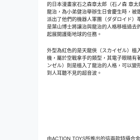
的日本漫畫家石之森章太郎（石ノ森 章
龍治，為小弟健治舉辦生日會慶生時，被
派出了他們的機器人軍團（ダダロイド）
是葉山博士將讓治與龍治的人格移植過去
起展開護衛地球的任務。
外型為紅色的是天龍俠（スカイゼル）植
機，屬於空戰拿手的類型，其電子眼睛有
ンゼル）則是植入了龍治的人格，可以變
到人耳聽不見的超音波。
由ACTION TOYS所推出的這兩款特