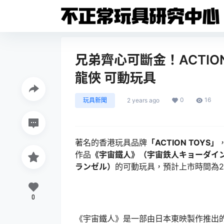
兄弟齊心可斷金！ACTION
龍俠 可動玩具
0
16
玩具新聞
2 years ago
著名的香港玩具品牌
「ACTION TOYS」
作品
《宇宙鐵人》（宇宙鉄人キョーダイ
ランゼル）
的可動玩具，預計上市時間為2
0
《宇宙鐵人》是一部由日本東映製作推出的