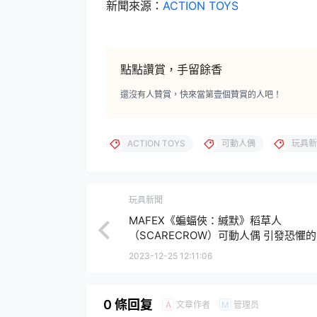
新聞來源：
ACTION TOYS
點點讚賞，手留餘香
還沒有人贊賞，快來當第壹個贊賞的人吧！
ACTION TOYS
可動人偶
玩具新
玩具新聞
MAFEX《蝙蝠俠：緘默》稻草人
（SCARECROW）可動人偶 引發恐懼
頭雕細緻刻畫！
2023-12-25 12:11:06
0 條回复
文章作者
管理员
A
M