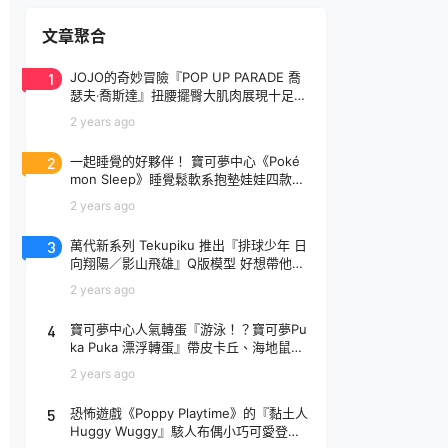
文章聚合
1
JOJO的奇妙冒險『POP UP PARADE 喬
瑟夫‧喬斯達』扭腰擺臀大肌肉展現十足騷
氣！
2 years ago
2
一起睡覺的好夥伴！ 寶可夢中心《Poké
mon Sleep》睡覺鬆軟系抱墊娃娃四款登
場
2 years ago
3
萬代新系列 Tekupiku 推出『排球少年 日
向翔陽／影山飛雄』Q版模型 好想帶他出
去玩～
2 years ago
4
寶可夢中心人氣轉蛋『游泳！？寶可夢Pu
ka Puka 漂浮轉蛋』帶皮卡丘、海地鼠去
玩水啦～
2 years ago
5
恐怖遊戲《Poppy Playtime》的『黏土人
Huggy Wuggy』駭人布偶小巧可愛登