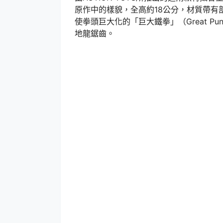
原作中的樣貌，全高約18公分，材質帶有
使拳頭巨大化的「巨大鐵拳」（Great P
地龍鋸齒。