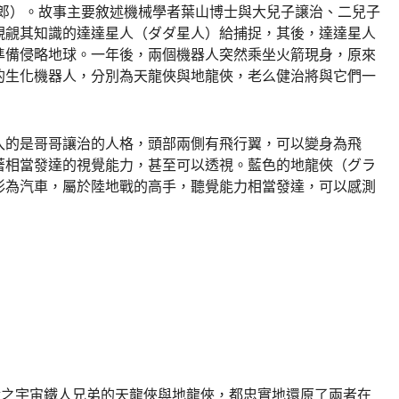
太郎）。故事主要敘述機械學者葉山博士與大兒子譲治、二兒子
覬覦其知識的達達星人（ダダ星人）給捕捉，其後，達達星人
準備侵略地球。一年後，兩個機器人突然乘坐火箭現身，原來
的生化機器人，分別為天龍俠與地龍俠，老么健治將與它們一
入的是哥哥讓治的人格，頭部兩側有飛行翼，可以變身為飛
著相當發達的視覺能力，甚至可以透視。藍色的地龍俠（グラ
形為汽車，屬於陸地戰的高手，聽覺能力相當發達，可以感測
攝合金之宇宙鐵人兄弟的天龍俠與地龍俠，都忠實地還原了兩者在