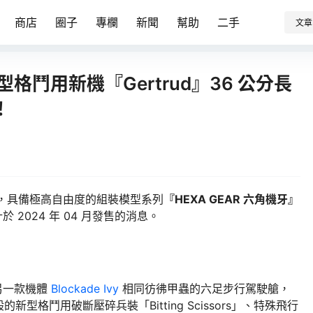
商店
圈子
專欄
新聞
幫助
二手
文章
大型格鬥用新機『Gertrud』36 公分長
！
開發，具備極高自由度的組裝模型系列
『HEXA GEAR 六角機牙』
於 2024 年 04 月發售的消息。
另一款機體
Blockade Ivy
相同彷彿甲蟲的六足步行駕駛艙，
格鬥用破斷壓碎兵裝「Bitting Scissors」、特殊飛行