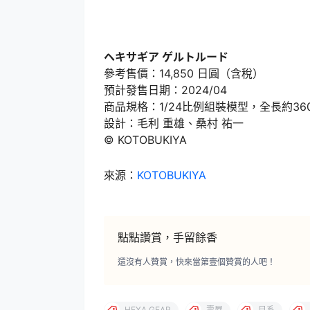
ヘキサギア ゲルトルード
參考售價：14,850 日圓（含稅）
預計發售日期：2024/04
商品規格：1/24比例組裝模型，全長約36
設計：毛利 重雄、桑村 祐一
© KOTOBUKIYA
來源：
KOTOBUKIYA
點點讚賞，手留餘香
還沒有人贊賞，快來當第壹個贊賞的人吧！
HEXA GEAR
壽屋
日系