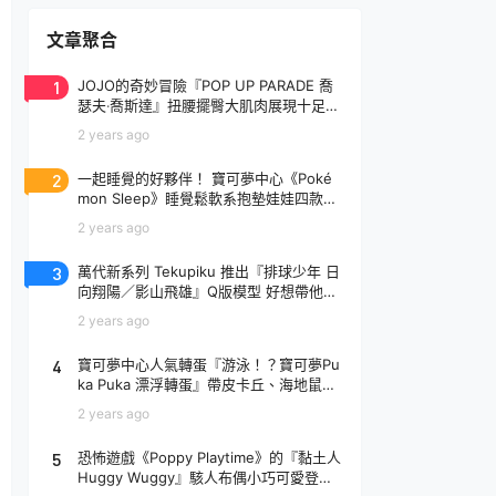
文章聚合
1
JOJO的奇妙冒險『POP UP PARADE 喬
瑟夫‧喬斯達』扭腰擺臀大肌肉展現十足騷
氣！
2 years ago
2
一起睡覺的好夥伴！ 寶可夢中心《Poké
mon Sleep》睡覺鬆軟系抱墊娃娃四款登
場
2 years ago
3
萬代新系列 Tekupiku 推出『排球少年 日
向翔陽／影山飛雄』Q版模型 好想帶他出
去玩～
2 years ago
4
寶可夢中心人氣轉蛋『游泳！？寶可夢Pu
ka Puka 漂浮轉蛋』帶皮卡丘、海地鼠去
玩水啦～
2 years ago
5
恐怖遊戲《Poppy Playtime》的『黏土人
Huggy Wuggy』駭人布偶小巧可愛登