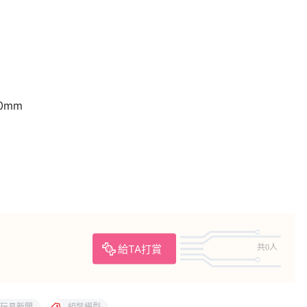
0mm
給TA打賞
共0人
玩具新聞
組裝模型