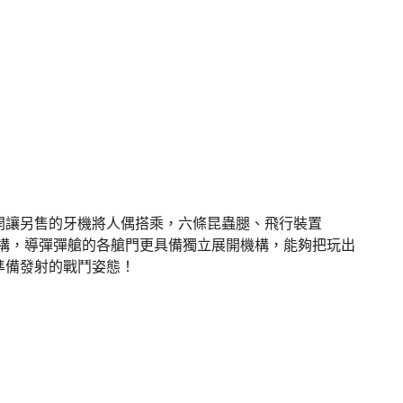
開讓另售的牙機將人偶搭乘，六條昆蟲腿、飛行裝置
多段可動機構，導彈彈艙的各艙門更具備獨立展開機構，能夠把玩出
艙準備發射的戰鬥姿態！