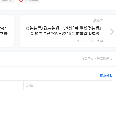
玩具新聞
er.
女神裝置X武裝神姬『史特拉芙 重新塗裝版』
速立體
新規零件與色彩再現 15 年前重塗版規格！
2023-10-19 17:37:34
妳還不來，我怎敢老去
確認修改