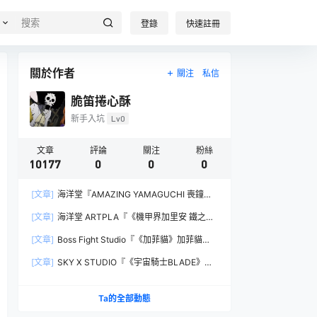
登錄
快速註冊
關於作者
關注
私信
脆笛捲心酥
新手入坑
Lv0
文章
評論
關注
粉絲
10177
0
0
0
[文章]
海洋堂『AMAZING YAMAGUCHI 喪鐘
（Deathstroke）Ver.1.5 』可動人偶，新增弒神者
[文章]
海洋堂 ARTPLA『《機甲界加里安 鐵之紋
之刃與大魄力火焰特效！
章》邪神兵』組裝模型，公司草創期的傳奇作品新
[文章]
Boss Fight Studio『《加菲貓》加菲貓
規再現！
（Garfield）』1:1 比例角色模型，從圖片就能感
[文章]
SKY X STUDIO『《宇宙騎士BLADE》
受到的龐大份量！
Tekkaman Evil』合金可動模型，戰損盔甲配件再
現與 Blade 戰鬥的場面！
Ta的全部動態