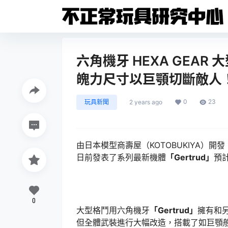
六角機牙 HEXA GEAR 
魄力尺寸以巨顎切斷敵人
0
23
玩具新聞
2 years ago
由日本模型商壽屋（KOTOBUKIYA）
日前發表了系列最新機體
「Gertrud」
預計
0
大型格鬥用六角機牙
「Gertrud」
擁有和
但全體武裝進行大幅改造，搭載了如巨顎般的新型