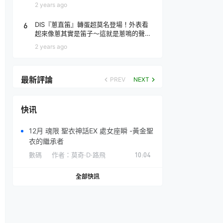
場！
2 years ago
6
DIS『蔥直笛』轉蛋超莫名登場！外表看
起來像蔥其實是笛子～這就是蔥鳴的聲音
♪
2 years ago
最新評論
PREV
NEXT
快讯
12月 魂限 聖衣神話EX 處女座瞬 -黃金聖
衣的繼承者
數碼
作者：
莫奇·D·路飛
10:04
全部快訊