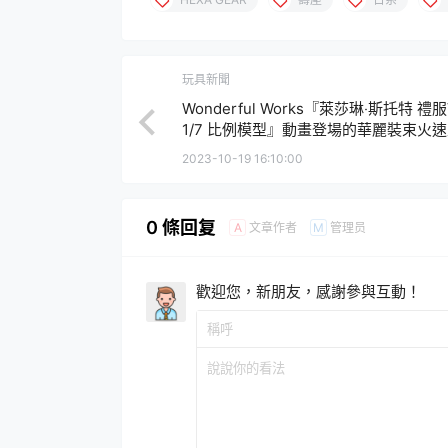
玩具新聞
Wonderful Works『萊莎琳‧斯托特 禮服V
1/7 比例模型』動畫登場的華麗裝束火
化！
2023-10-19 16:10:00
0 條回复
文章作者
管理员
A
M
歡迎您，新朋友，感謝參與互動！