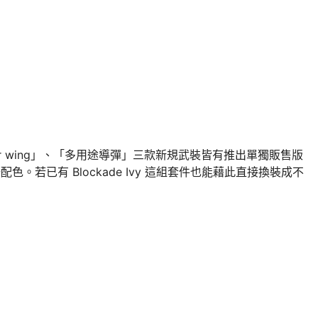
ithopter wing」、「多用途導彈」三款新規武裝皆有推出單獨販售版
軍綠配色。若已有 Blockade Ivy 這組套件也能藉此直接換裝成不