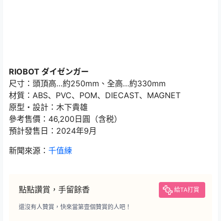
RIOBOT ダイゼンガー
尺寸：頭頂高…約250mm、全高…約330mm
材質：ABS、PVC、POM、DIECAST、MAGNET
原型・設計：木下貴雄
參考售價：46,200日圓（含税）
預計發售日：2024年9月
新聞來源：
千值練
點點讚賞，手留餘香
給TA打賞
還沒有人贊賞，快來當第壹個贊賞的人吧！