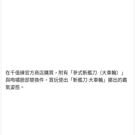
在千值練官方商店購買，附有「參式斬艦刀（大車輪）」
與咆嘯臉部替換件，賞玩使出「斬艦刀‧大車輪」擲出的霸
氣姿態。