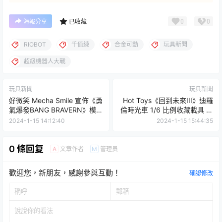
0
0
海報分享
已收藏
RIOBOT
千值練
合金可動
玩具新聞
超級機器人大戰
玩具新聞
玩具新聞
好微笑 Mecha Smile 宣佈《勇
Hot Toys《回到未來III》迪羅
氣爆發BANG BRAVERN》模型
倫時光車 1/6 比例收藏載具 多
商品開發中！
處可發光還有火車軌道輪可替
2024-1-15 14:12:40
2024-1-15 15:44:35
換！
0 條回复
文章作者
管理员
A
M
歡迎您，新朋友，感謝參與互動！
確認修改