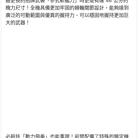
體更長的招牌武裝「參式斬艦刀」時更是有達 46 公分的
魄力尺寸！全機具備更加牢固的棘輪關節設計，能夠達到
廣泛的可動範圍與優異的握持力、可以穩固地握持更加巨
大的武器！
必殺技「動力飛拳」也能重現！前臂配備了特殊的鎖定機