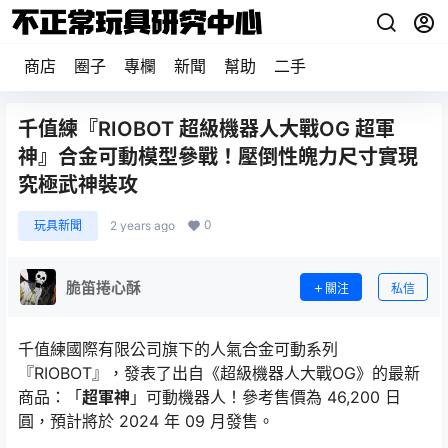
商店
圈子
專欄
新聞
幫助
二手
千值練『RIOBOT 超級機器人大戰OG 超軍
神』合金可動模型參戰！壓倒性魄力尺寸實現
究極武神裝攻
0
玩具新聞
2 years ago
脆笛捲心酥
關注
私信
千值練國際有限公司旗下的人氣合金可動系列
『RIOBOT』，發表了出自《超級機器人大戰OG》的最新
商品：「
超軍神
」可動機器人！參考售價為 46,200 日
圓，預計將於 2024 年 09 月發售。