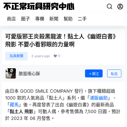
商店
圈子
專欄
新聞
幫助
二手
可愛版邪王炎殺黑龍波！黏土人《幽遊白書》
飛影 不要小看邪眼的力量啊
0
玩具新聞
3 years ago
脆笛捲心酥
關注
私信
由日本 GOOD SMILE COMPANY 發行，旗下種類超過
1000 款的人氣商品「黏土人」系列，繼「
浦飯幽助
」、
「
藏馬
」後，再度發表了出自《幽遊白書》的最新商品
「
黏土人 飛影
」可動人偶，參考售價為 7,500 日圓，預計
於 2023 年 06 月發售。