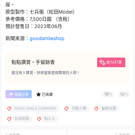
座・
原型製作：七兵衛（松田Model）
參考價格：7,500日圓 （含稅）
預計發售日：2023年06月
新聞來源：
goodsmileshop
點點讚賞，手留餘香
給TA打賞
還沒有人贊賞，快來當第壹個贊賞的人吧！
0
0
海報分享
已收藏
GOOD SMILE COMPANY
可動人偶
幽遊白書
玩具新聞
黏土人