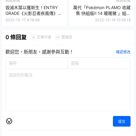
玩具新聞
玩具新聞
毀滅木葉以獲新生！ENTRY
萬代「Pokémon PLAMO 收藏
GRADE《火影忍者疾風傳》宇
集 快組版!! 14 暖暖豬 」組裝
智波佐助
模型 2023年5月發售！
2022-12-17 4:18:48
2022-12-19 10:56:19
0 條回复
文章作者
管理员
A
M
歡迎您，新朋友，感謝參與互動！
確認修改
提交