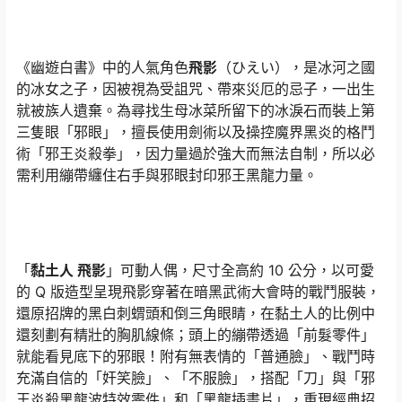
《幽遊白書》中的人氣角色
飛影
（ひえい），是冰河之國
的冰女之子，因被視為受詛咒、帶來災厄的忌子，一出生
就被族人遺棄。為尋找生母冰菜所留下的冰淚石而裝上第
三隻眼「邪眼」，擅長使用劍術以及操控魔界黑炎的格鬥
術「邪王炎殺拳」，因力量過於強大而無法自制，所以必
需利用繃帶纏住右手與邪眼封印邪王黑龍力量。
「
黏土人 飛影
」可動人偶，尺寸全高約 10 公分，以可愛
的 Q 版造型呈現飛影穿著在暗黑武術大會時的戰鬥服裝，
還原招牌的黑白刺蝟頭和倒三角眼睛，在黏土人的比例中
還刻劃有精壯的胸肌線條；頭上的繃帶透過「前髮零件」
就能看見底下的邪眼！附有無表情的「普通臉」、戰鬥時
充滿自信的「奸笑臉」、「不服臉」，搭配「刀」與「邪
王炎殺黑龍波特效零件」和「黑龍插畫片」，重現經典招