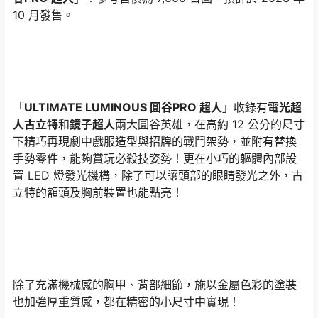
10 月發售。
「
ULTIMATE LUMINOUS 圓谷PRO 超人
」收錄有
電光超
人古立特
和
鏡子超人
兩大圓谷英雄，在高約 12 公分的尺寸
下精巧再現劇中戲服造型與招牌的戰鬥架勢，並附有替換
手勢零件，能夠賞玩必殺技姿勢！更在小巧的軀體內部設
置 LED 燈發光機構，除了可以讓頭部的眼睛發光之外，古
立特的額頭及胸前裝置也能點亮！
除了充滿機械感的胸甲、背部細節，施以金屬色彩的塗裝
也加強厚重質感，都在精密的小尺寸中實現！