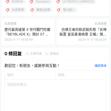
BANDAI
Gashapon
ULTIMATE LUMINOUS
玩具新聞
轉蛋&扭蛋
電光超人
玩具新聞
玩具新聞
歷代最高速第 4 世代戰鬥陀螺
彷彿王者的新武裝形態『女神
『BEYBLADE X』預計 07 月
裝置 皇巫素戔嗚尊 王權』預計
發售！
10 月發售！
2023-5-17 14:50:59
2023-5-17 18:35:24
0 條回复
文章作者
管理员
A
M
歡迎您，新朋友，感謝參與互動！
確認修改