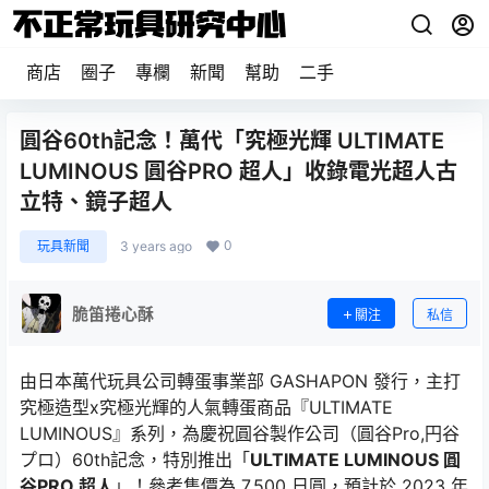
商店
圈子
專欄
新聞
幫助
二手
圓谷60th記念！萬代「究極光輝 ULTIMATE
LUMINOUS 圓谷PRO 超人」收錄電光超人古
立特、鏡子超人
0
玩具新聞
3 years ago
脆笛捲心酥
關注
私信
由日本萬代玩具公司轉蛋事業部 GASHAPON 發行，主打
究極造型x究極光輝的人氣轉蛋商品『ULTIMATE
LUMINOUS』系列，為慶祝圓谷製作公司（圓谷Pro,円谷
プロ）60th記念，特別推出「
ULTIMATE LUMINOUS 圓
谷PRO 超人
」！參考售價為 7,500 日圓，預計於 2023 年