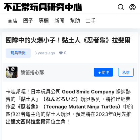
商店
圈子
專欄
新聞
幫助
二手
團隊中的火爆小子！黏土人《忍者龜》拉斐爾
0
玩具新聞
3 years ago
脆笛捲心酥
關注
私信
卡哇邦嘎！日本玩具公司
Good Smile Company
暢銷熱
賣的
「黏土人」（ねんどろいど）
玩具系列，將推出經典
作品
《忍者龜》（Teenage Mutant Ninja Turtles）
中的
四位忍者龜主角的黏土人玩具，預定將在2023年8月先推
出
達文西
與
拉斐爾
兩位主角！