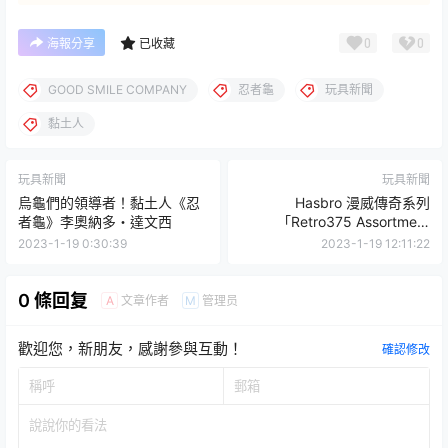
0
0
海報分享
已收藏
GOOD SMILE COMPANY
忍者龜
玩具新聞
黏土人
玩具新聞
玩具新聞
烏龜們的領導者！黏土人《忍
Hasbro 漫威傳奇系列
者龜》李奧納多・達文西
「Retro375 Assortment
Collection」吊卡玩具 末日博
2023-1-19 0:30:39
2023-1-19 12:11:22
士參戰！
0 條回复
文章作者
管理员
A
M
歡迎您，新朋友，感謝參與互動！
確認修改