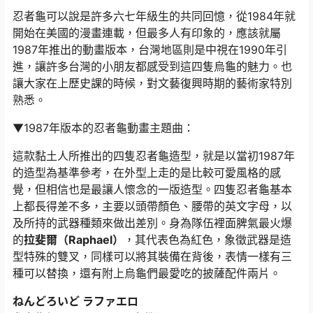
忍者龜可以說是許多六七年級生的共同回憶，從1984年就
開始在美國的漫畫連載，但最多人有印象的，應該就屬
1987年推出的動畫版本，台灣地區則是中視在1990年引
進，讓許多台灣的小朋友都感受到這四隻烏龜的魅力。也
讓大家在上歷史課的時候，對文藝復興時期的藝術家特別
熟悉。
▼1987年版本的忍者龜動畫主題曲：
這款黏土人所推出的四隻忍者龜造型，就是以當初1987年
的造型為基準參考，在外型上走的是比較可愛風格的感
覺，但相信也是最讓人懷念的一版造型。四隻忍者龜基本
上都長得差不多，主要以頭帶顏色、腰帶的英文字母，以
及所持的武器種類來做出差別。身為隊伍裡面脾氣最火爆
的
拉斐爾（Raphael）
，其代表色為紅色，象徵武器是造
型特殊的雙叉，同樣可以將其裝備在背後，表情一樣有三
種可以替換，還有附上烏龜們最愛吃的披薩配件兩片。
ねんどろいど ラファエロ