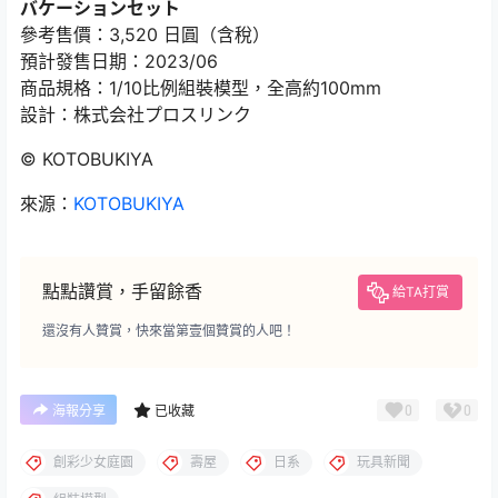
バケーションセット
參考售價：3,520 日圓（含稅）
預計發售日期：2023/06
商品規格：1/10比例組裝模型，全高約100mm
設計：株式会社プロスリンク
© KOTOBUKIYA
來源：
KOTOBUKIYA
點點讚賞，手留餘香
給TA打賞
還沒有人贊賞，快來當第壹個贊賞的人吧！
0
0
海報分享
已收藏
創彩少女庭園
壽屋
日系
玩具新聞