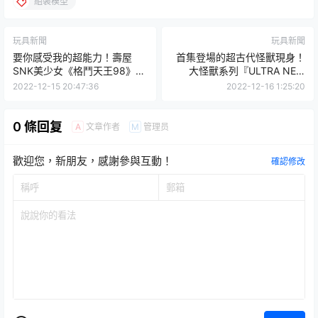
組裝模型
玩具新聞
玩具新聞
要你感受我的超能力！壽屋
首集登場的超古代怪獸現身！
SNK美少女《格鬥天王98》麻
大怪獸系列『ULTRA NEW
宮雅典娜
GENERATION 超人力霸王迪
2022-12-15 20:47:36
2022-12-16 1:25:20
卡 哥爾扎』預計 2023 年 04
月發售
0 條回复
文章作者
管理员
A
M
歡迎您，新朋友，感謝參與互動！
確認修改