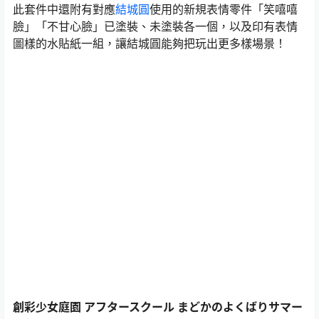
此套件中還附有對應
結城圓
使用的新規表情零件「笑嘻嘻
臉」「不甘心臉」已塗裝、未塗裝各一個，以及印有表情
圖樣的水貼紙一組，讓結城圓能夠把玩出更多樣場景！
創彩少女庭園 アフタースクール まどかのよくばりサマー