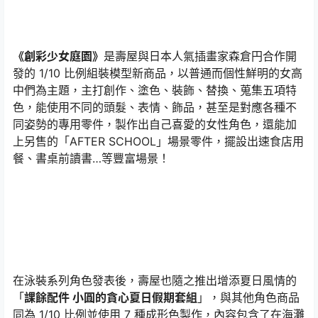
《創彩少女庭園》
是壽屋與日本人氣插畫家森倉円合作開
發的 1/10 比例組裝模型新商品，以普通而個性鮮明的女高
中們為主題，主打創作、塗色、裝飾、替換、蒐集五項特
色，能使用不同的頭髮、表情、飾品，甚至是對應各種不
同姿勢的專用零件，製作出自己喜愛的女性角色，還能加
上另售的「AFTER SCHOOL」場景零件，擺設出速食店用
餐、書桌前讀書…等豐富場景！
在泳裝系列角色發表後，壽屋也隨之推出增添夏日風情的
「
課餘配件 小圓的貪心夏日假期套組
」，與其他角色商品
同為 1/10 比例並使用 7 種成形色製作，內容包含了在海灘