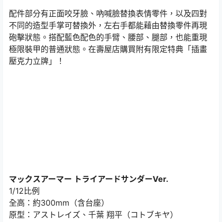
配件部分有正面咬牙臉、吶喊臉替換表情零件，以及四對
不同的造型手掌可替換外，左右手都能藉由替換零件再現
砲擊狀態。搭配藍色配色的手臂、腰部、腿部，也能重現
極限裝甲的普通狀態。在壽屋店購買附有限定特典「插畫
壓克力立牌」！
マックスアーマー トライアードサンダーVer.
1/12比例
全高：約300mm（含台座）
原型：アストレイズ、千葉 翔平（コトブキヤ）