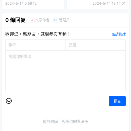
REVIVAL新版
因』睽違 19 年的系列復活！
2024-5-14 0:56:12
2024-5-14 13:14:01
0 條回复
文章作者
管理员
A
M
歡迎您，新朋友，感謝參與互動！
確認修改
提交
暫無討論，說說你的看法吧