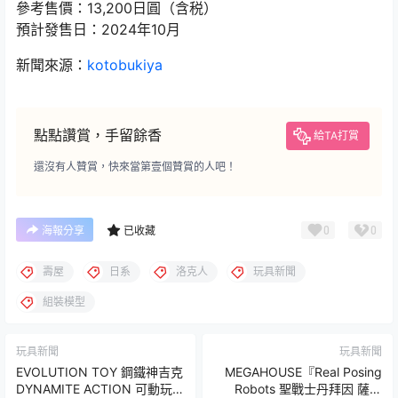
參考售價：13,200日圓（含税）
預計發售日：2024年10月
新聞來源：
kotobukiya
點點讚賞，手留餘香
給TA打賞
還沒有人贊賞，快來當第壹個贊賞的人吧！
0
0
海報分享
已收藏
壽屋
日系
洛克人
玩具新聞
組裝模型
玩具新聞
玩具新聞
EVOLUTION TOY 鋼鐵神吉克
MEGAHOUSE『Real Posing
DYNAMITE ACTION 可動玩具
Robots 聖戰士丹拜因 薩拜