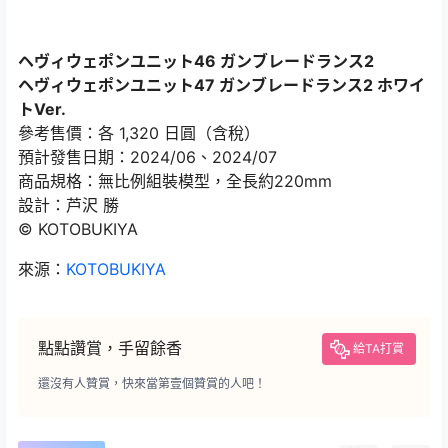
ヘヴィウェポンユニット46 ガンブレードランス2
ヘヴィウェポンユニット47 ガンブレードランス2 ホワイ
トVer.
參考售價：各 1,320 日圓（含稅）
預計發售日期：2024/06、2024/07
商品規格：無比例組裝模型，全長約220mm
設計：芦沢 勝
© KOTOBUKIYA
來源：
KOTOBUKIYA
點點讚賞，手留餘香
給TA打賞
還沒有人贊賞，快來當第壹個贊賞的人吧！