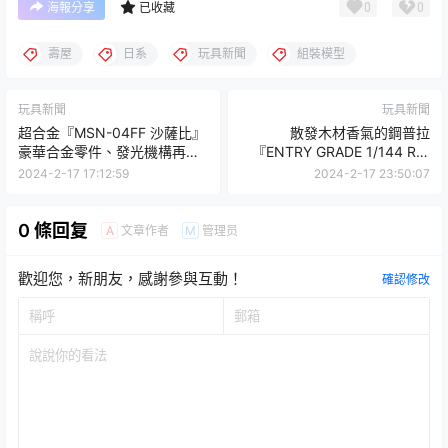
0
0
海報分享
已收藏
壽屋
日系
玩具新聞
組裝模型
玩具新聞
玩具新聞
超合金『MSN-04FF 沙薩比』
散發木材香氣的鋼普拉
豪華合金零件、發光機構再現
『ENTRY GRADE 1/144 RX-
福岡立像版造型！
78-2 鋼彈［復古配色］』正式
2024-2-17 17:12:59
2024-2-17 23:50:07
發表！
0 條回复
文章作者
管理员
A
M
歡迎您，新朋友，感謝參與互動！
確認修改