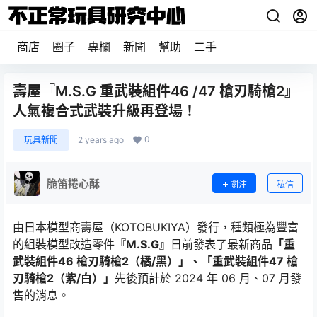
商店
圈子
專欄
新聞
幫助
二手
壽屋『M.S.G 重武裝組件46 /47 槍刃騎槍2』
人氣複合式武裝升級再登場！
0
玩具新聞
2 years ago
脆笛捲心酥
關注
私信
由日本模型商壽屋（KOTOBUKIYA）發行，種類極為豐富
的組裝模型改造零件
『M.S.G』
日前發表了最新商品
「重
武裝組件46 槍刃騎槍2（橘/黑）」、「重武裝組件47 槍
刃騎槍2（紫/白）」
先後預計於 2024 年 06 月、07 月發
售的消息。