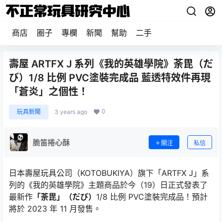
商店
圈子
專欄
新聞
幫助
二手
壽屋 ARTFX J 系列《我的英雄學院》荼毘（だ
び）1/8 比例 PVC塗裝完成品 藍透特效件再現
「蒼炎」之個性！
0
玩具新聞
3 years ago
脆笛捲心酥
關注
私信
日本壽屋玩具公司（KOTOBUKIYA）旗下「ARTFX J」系
列的《我的英雄學院》主題商品於今（19）日正式發表了
最新作
「荼毘」（だび）
1/8 比例 PVC塗裝完成品！預計
將於 2023 年 11 月發售。