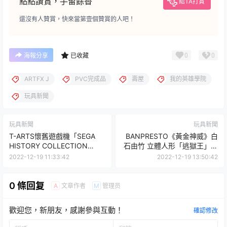
點點讚賞，手留餘香
給TA打賞
還沒有人贊賞，快來當第壹個贊賞的人吧！
0
0
海報分享
已收藏
ARTFX J
PVC完成品
壽屋
我的英雄學院
玩具新聞
玩具新聞
玩具新聞
T-ARTS懷舊遊戲機「SEGA
BANPRESTO《黃金神威》白
HISTORY COLLECTION
石由竹 立體人形「逃獄王」淘
MEGA DRIVE編2」扭蛋 還原
氣現身！
2022-12-19 11:33:42
2022-12-19 13:50:42
夢幻的MD塔！
0 條回复
文章作者
管理员
A
M
歡迎您，新朋友，感謝參與互動！
確認修改