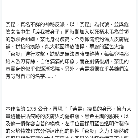
荼毘，真名不詳的神秘反派，以「荼毘」為代號、並與危
險女高中生「渡我被身子」同時期加入以死柄木弔為首領
的敵聯合組織，荼毘身材瘦高、全身佈滿燒灼傷與皮膚縫
補、拼接的痕跡，能大範圍釋放強悍、華麗的藍色火焰
「蒼炎」進行攻擊，缺點是無法長時間維持，每每登場都
給人游刃有餘、自信滿滿的印象；而在劇情後期，荼毘的
真實身份似乎也逐漸揭曉。另外，荼毘還很在乎英雄們沒
有唸對自己的名字……。
本作高約 27.5 公分，再現了「荼毘」瘦長的身形、擁有大
量縫補拼貼痕跡的皮膚與灼傷痕跡、黑色主調的服裝，以
及他一慣從容自若的模樣，左手位置採用藍色透明件製作
的火焰特效也充分傳達出他的個性「蒼炎」之力！雖然破