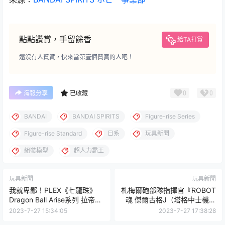
點點讚賞，手留餘香
給TA打賞
還沒有人贊賞，快來當第壹個贊賞的人吧！
0
0
海報分享
已收藏
BANDAI
BANDAI SPIRITS
Figure-rise Series
Figure-rise Standard
日系
玩具新聞
組裝模型
超人力霸王
玩具新聞
玩具新聞
我就卑鄙！PLEX《七龍珠》
札梅爾砲部隊指揮官『ROBOT
Dragon Ball Arise系列 拉帝茲
魂 傑爾古格J（塔格中士機）
PVC完成品
ver. A.N.I.M.E.』預計 12 月發
2023-7-27 15:34:05
2023-7-27 17:38:28
售！