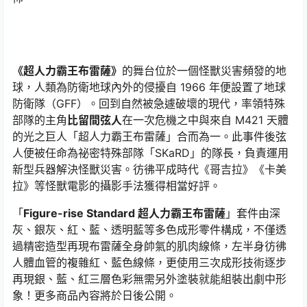
《超人力霸王布雷薩》
的舞台位於一個怪獸災害頻發的地
球，人類為防衛地球內外的侵擾自 1966 年便設置了地球
防衛隊（GFF）。回到自然被急遽破壞的現代，率領特殊
部隊的主角
比留間弦人
在一次危機之中與來自 M421 天體
的光之巨人「超人力霸王布雷薩」合而為一。此事件後弦
人便被任命為祕密特殊部隊「SKaRD」的隊長，負責運用
新型兵器解決怪獸災害。彷彿平成時代《哥吉拉》《卡美
拉》等怪獸電影的攝影手法獲得相當好評。
「
Figure-rise Standard 超人力霸王布雷薩
」套件由深
灰、銀灰、紅、藍、透明藍等多色成形零件構成，不僅透
過精密造型再現布雷薩全身帥氣的肌肉線條，左半身彷彿
人體血管的複雜紅、藍色線條，更使用三次成形技術逐步
再現銀、藍、紅三層色彩無需另外塗裝就能組裝出劇中形
象！更多商品內容將於日後公開。