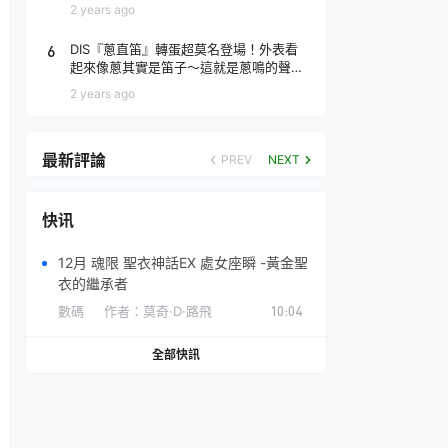
場！
2 years ago
6
DIS『蔥直笛』轉蛋超莫名登場！外表看
起來像蔥其實是笛子～這就是蔥鳴的聲音
♪
2 years ago
最新評論
PREV
NEXT
快讯
12月 魂限 聖衣神話EX 處女座瞬 -黃金聖
衣的繼承者
數碼
作者：
莫奇·D·路飛
10:04
全部快訊