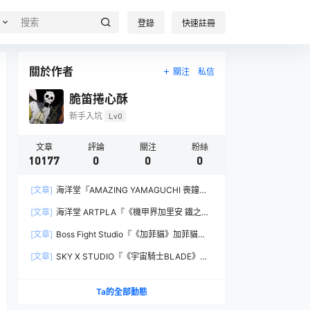
登錄
快速註冊
關於作者
關注
私信
脆笛捲心酥
新手入坑
Lv0
文章
評論
關注
粉絲
10177
0
0
0
[文章]
海洋堂『AMAZING YAMAGUCHI 喪鐘
（Deathstroke）Ver.1.5 』可動人偶，新增弒神者
[文章]
海洋堂 ARTPLA『《機甲界加里安 鐵之紋
之刃與大魄力火焰特效！
章》邪神兵』組裝模型，公司草創期的傳奇作品新
[文章]
Boss Fight Studio『《加菲貓》加菲貓
規再現！
（Garfield）』1:1 比例角色模型，從圖片就能感
[文章]
SKY X STUDIO『《宇宙騎士BLADE》
受到的龐大份量！
Tekkaman Evil』合金可動模型，戰損盔甲配件再
現與 Blade 戰鬥的場面！
Ta的全部動態