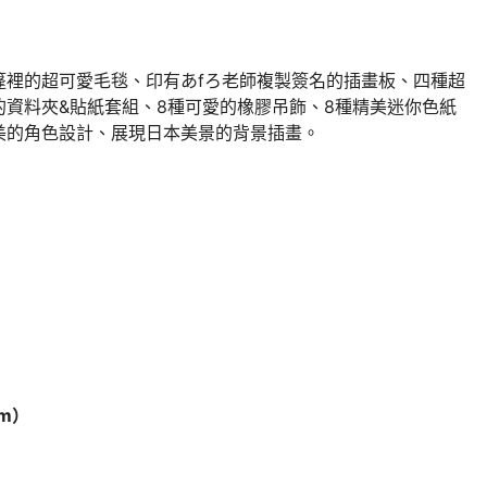
帳篷裡的超可愛毛毯、印有あfろ老師複製簽名的插畫板、四種超
資料夾&貼紙套組、8種可愛的橡膠吊飾、8種精美迷你色紙
美的角色設計、展現日本美景的背景插畫。
cm）