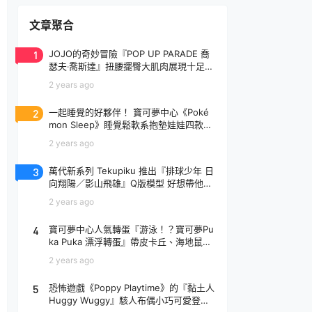
文章聚合
1
JOJO的奇妙冒險『POP UP PARADE 喬
瑟夫‧喬斯達』扭腰擺臀大肌肉展現十足騷
氣！
2 years ago
2
一起睡覺的好夥伴！ 寶可夢中心《Poké
mon Sleep》睡覺鬆軟系抱墊娃娃四款登
場
2 years ago
3
萬代新系列 Tekupiku 推出『排球少年 日
向翔陽／影山飛雄』Q版模型 好想帶他出
去玩～
2 years ago
4
寶可夢中心人氣轉蛋『游泳！？寶可夢Pu
ka Puka 漂浮轉蛋』帶皮卡丘、海地鼠去
玩水啦～
2 years ago
5
恐怖遊戲《Poppy Playtime》的『黏土人
Huggy Wuggy』駭人布偶小巧可愛登