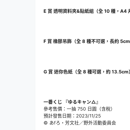
E 賞 透明資料夾&貼紙組（全 10 種，A4
F 賞 橡膠吊飾（全 8 種不可選，長約 5c
G 賞 迷你色紙（全 8 種可選，約 13.5cm
一番くじ 『ゆるキャン△』
參考售價：一抽 750 日圓（含稅）
預計發售日期：2023/11/25
© あfろ・芳文社／野外活動委員会