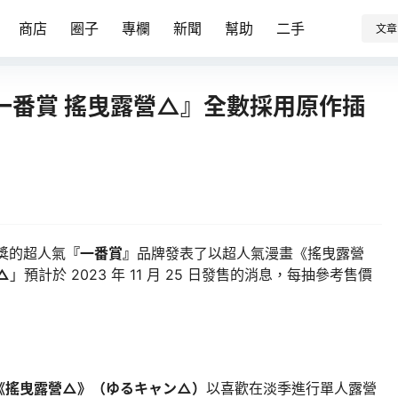
商店
圈子
專欄
新聞
幫助
二手
文章
一番賞 搖曳露營△』全數採用原作插
都有獎的超人氣
『一番賞』
品牌發表了以超人氣漫畫《搖曳露營
△
」預計於 2023 年 11 月 25 日發售的消息，每抽參考售價
《搖曳露營△》（ゆるキャン△）
以喜歡在淡季進行單人露營