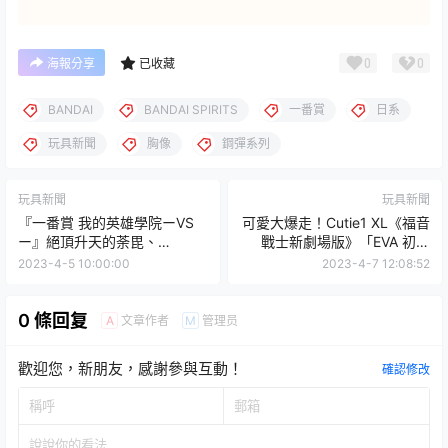
0
0
海報分享
已收藏
BANDAI
BANDAI SPIRITS
一番賞
日系
玩具新聞
胸像
鋼彈系列
玩具新聞
玩具新聞
『一番賞 我的英雄學院ーVS
可愛大爆走！Cutie1 XL《福音
ー』絕頂升天的荼毘、
戰士新劇場版》「EVA 初號
MASTERLISE EXTRA 歐爾麥
機」高達 83 公分的衝擊尺寸
2023-4-5 10:00:00
2023-4-7 12:08:52
特 09月開抽！
0 條回复
文章作者
管理员
A
M
歡迎您，新朋友，感謝參與互動！
確認修改