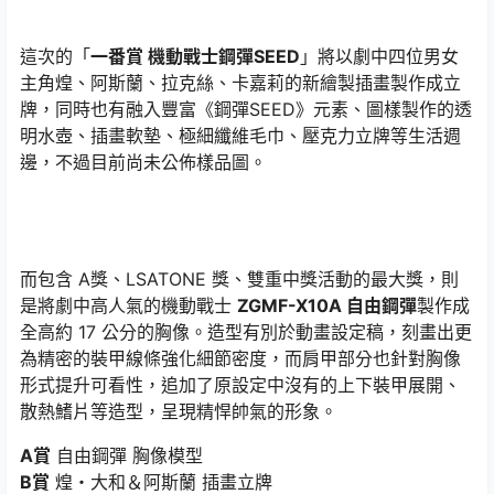
這次的「
一番賞 機動戰士鋼彈SEED
」將以劇中四位男女
主角煌、阿斯蘭、拉克絲、卡嘉莉的新繪製插畫製作成立
牌，同時也有融入豐富《鋼彈SEED》元素、圖樣製作的透
明水壺、插畫軟墊、極細纖維毛巾、壓克力立牌等生活週
邊，不過目前尚未公佈樣品圖。
而包含 A獎、LSATONE 獎、雙重中獎活動的最大獎，則
是將劇中高人氣的機動戰士
ZGMF-X10A 自由鋼彈
製作成
全高約 17 公分的胸像。造型有別於動畫設定稿，刻畫出更
為精密的裝甲線條強化細節密度，而肩甲部分也針對胸像
形式提升可看性，追加了原設定中沒有的上下裝甲展開、
散熱鰭片等造型，呈現精悍帥氣的形象。
A賞
自由鋼彈 胸像模型
B賞
煌・大和＆阿斯蘭 插畫立牌