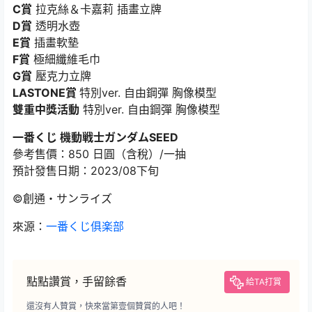
C賞
拉克絲＆卡嘉莉 插畫立牌
D賞
透明水壺
E賞
插畫軟墊
F賞
極細纖維毛巾
G賞
壓克力立牌
LASTONE賞
特別ver. 自由鋼彈 胸像模型
雙重中獎活動
特別ver. 自由鋼彈 胸像模型
一番くじ 機動戦士ガンダムSEED
參考售價：850 日圓（含稅）/一抽
預計發售日期：2023/08下旬
©創通・サンライズ
來源：
一番くじ俱楽部
點點讚賞，手留餘香
給TA打賞
還沒有人贊賞，快來當第壹個贊賞的人吧！