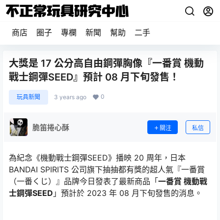
商店
圈子
專欄
新聞
幫助
二手
大獎是 17 公分高自由鋼彈胸像『一番賞 機動
戰士鋼彈SEED』預計 08 月下旬發售！
0
玩具新聞
3 years ago
脆笛捲心酥
關注
私信
為紀念《機動戰士鋼彈SEED》播映 20 周年，日本
BANDAI SPIRITS 公司旗下抽抽都有獎的超人氣『一番賞
（一番くじ）』品牌今日發表了最新商品「
一番賞 機動戰
士鋼彈SEED
」預計於 2023 年 08 月下旬發售的消息。