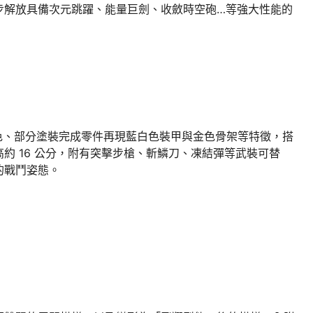
步解放具備次元跳躍、能量巨劍、收斂時空砲…等強大性能的
色、部分塗裝完成零件再現藍白色裝甲與金色骨架等特徵，搭
約 16 公分，附有突擊步槍、斬鱗刀、凍結彈等武裝可替
的戰鬥姿態。