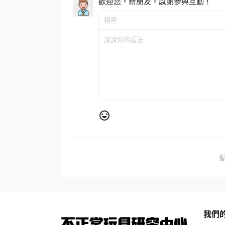
歡迎您，新朋友，感謝參與互動！
我們