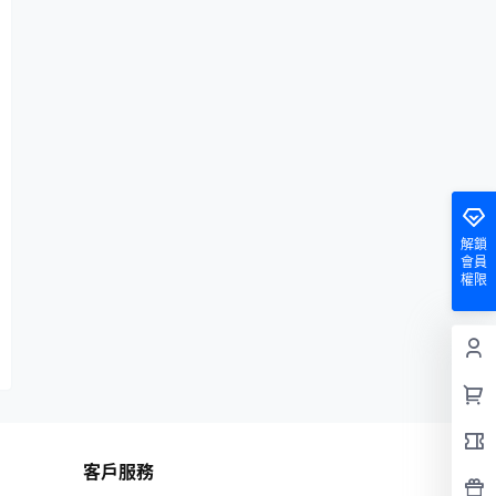
解鎖
會員
權限
客戶服務