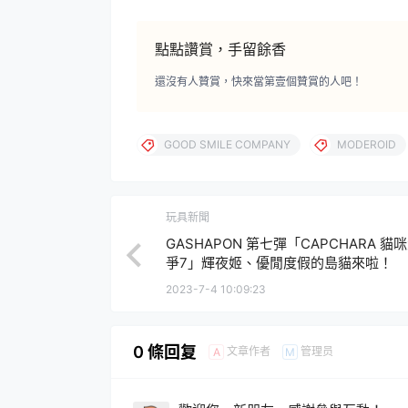
點點讚賞，手留餘香
還沒有人贊賞，快來當第壹個贊賞的人吧！
GOOD SMILE COMPANY
MODEROID
玩具新聞
GASHAPON 第七彈「CAPCHARA 貓
爭7」輝夜姬、優閒度假的島貓來啦！
2023-7-4 10:09:23
0 條回复
文章作者
管理员
A
M