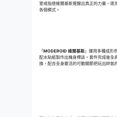
室戒指使維爾基斯覺醒出真正的力量，逐
各個模式。
「
MODEROID 維爾基斯
」運用多種成形
配水貼紙製作出機身標誌。套件完成後全高
換，配合全身靈活的可動關節把玩出帥氣