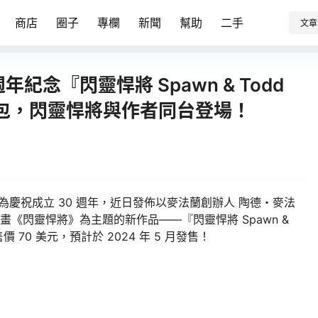
商店
圈子
專欄
新聞
幫助
二手
文章
年紀念『閃靈悍將 Spawn & Todd
合包，閃靈悍將與作者同台登場！
ys）為慶祝成立 30 週年，近日發佈以麥法蘭創辦人 陶德・麥法
美國漫畫《閃靈悍將》為主題的新作品——『閃靈悍將 Spawn &
 70 美元，預計於 2024 年 5 月發售！