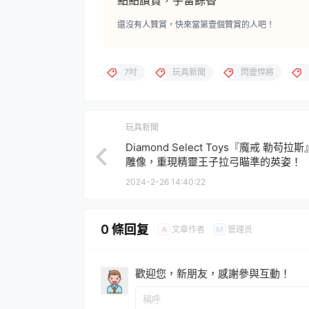
點點讚賞，手留餘香
還沒有人贊賞，快來當第壹個贊賞的人吧！
7吋
玩具新聞
閃靈悍將
玩具新聞
Diamond Select Toys『魔戒 勒苟拉
雕像，重現精靈王子拉弓瞄準的英姿！
2024-2-26 14:40:22
0 條回复
文章作者
管理员
A
M
歡迎您，新朋友，感謝參與互動！