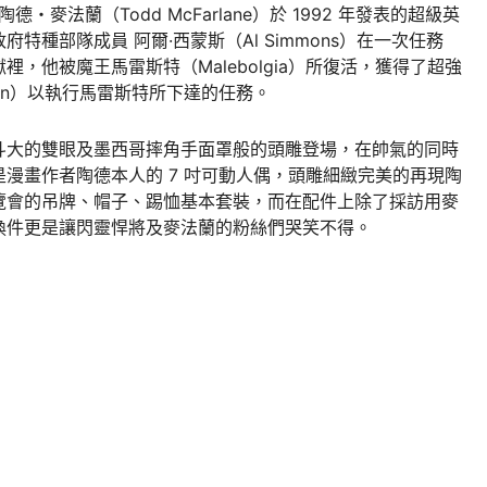
・麥法蘭（Todd McFarlane）於 1992 年發表的超級英
種部隊成員 阿爾·西蒙斯（Al Simmons）在一次任務
，他被魔王馬雷斯特（Malebolgia）所復活，獲得了超強
wn）以執行馬雷斯特所下達的任務。
斗大的雙眼及墨西哥摔角手面罩般的頭雕登場，在帥氣的同時
漫畫作者陶德本人的 7 吋可動人偶，頭雕細緻完美的再現陶
覽會的吊牌、帽子、踢恤基本套裝，而在配件上除了採訪用麥
換件更是讓閃靈悍將及麥法蘭的粉絲們哭笑不得。