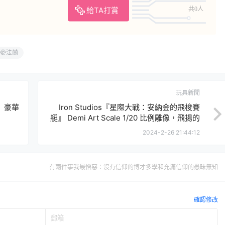
給TA打賞
共0人
麥法蘭
玩具新聞
斯』豪華
Iron Studios『星際大戰：安納金的飛梭賽
艇』 Demi Art Scale 1/20 比例雕像，飛揚的
塵土重現經典的飛梭賽艇大賽場景！
2024-2-26 21:44:12
有兩件事我最憎惡：沒有信仰的博才多學和充滿信仰的愚昧無知
確認修改