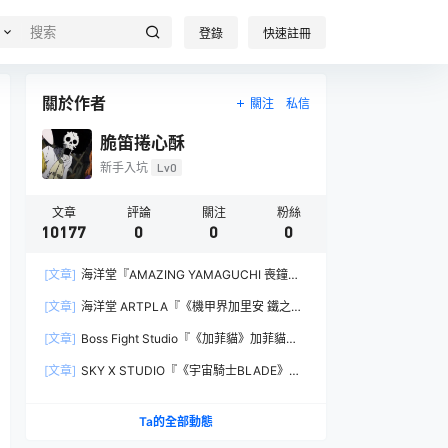
登錄
快速註冊
關於作者
關注
私信
脆笛捲心酥
新手入坑
Lv0
文章
評論
關注
粉絲
10177
0
0
0
[文章]
海洋堂『AMAZING YAMAGUCHI 喪鐘
（Deathstroke）Ver.1.5 』可動人偶，新增弒神者
[文章]
海洋堂 ARTPLA『《機甲界加里安 鐵之紋
之刃與大魄力火焰特效！
章》邪神兵』組裝模型，公司草創期的傳奇作品新
[文章]
Boss Fight Studio『《加菲貓》加菲貓
規再現！
（Garfield）』1:1 比例角色模型，從圖片就能感
[文章]
SKY X STUDIO『《宇宙騎士BLADE》
受到的龐大份量！
Tekkaman Evil』合金可動模型，戰損盔甲配件再
現與 Blade 戰鬥的場面！
Ta的全部動態