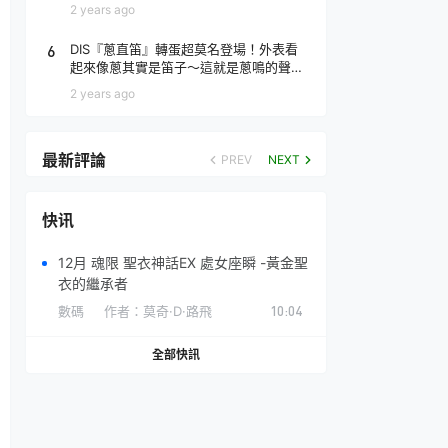
場！
2 years ago
6
DIS『蔥直笛』轉蛋超莫名登場！外表看
起來像蔥其實是笛子～這就是蔥鳴的聲音
♪
2 years ago
最新評論
PREV
NEXT
快讯
12月 魂限 聖衣神話EX 處女座瞬 -黃金聖
衣的繼承者
數碼
作者：
莫奇·D·路飛
10:04
全部快訊