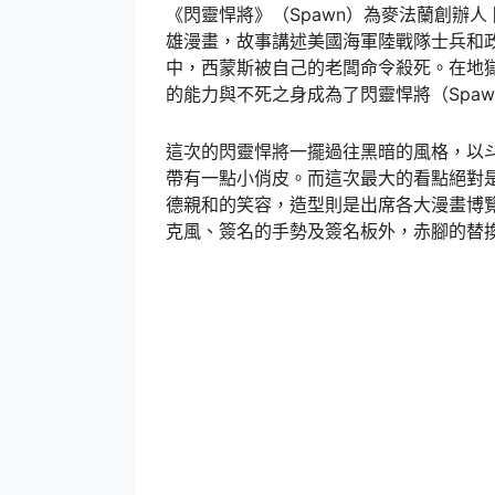
《閃靈悍將》（Spawn）為麥法蘭創辦人 陶德
雄漫畫，故事講述美國海軍陸戰隊士兵和政府特
中，西蒙斯被自己的老闆命令殺死。在地獄裡
的能力與不死之身成為了閃靈悍將（Spa
這次的閃靈悍將一擺過往黑暗的風格，以
帶有一點小俏皮。而這次最大的看點絕對是
德親和的笑容，造型則是出席各大漫畫博
克風、簽名的手勢及簽名板外，赤腳的替