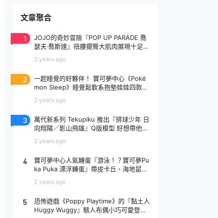
文章聚合
1
JOJO的奇妙冒險『POP UP PARADE 喬
瑟夫‧喬斯達』扭腰擺臀大肌肉展現十足騷
氣！
2 years ago
2
一起睡覺的好夥伴！ 寶可夢中心《Poké
mon Sleep》睡覺鬆軟系抱墊娃娃四款登
場
2 years ago
3
萬代新系列 Tekupiku 推出『排球少年 日
向翔陽／影山飛雄』Q版模型 好想帶他出
去玩～
2 years ago
4
寶可夢中心人氣轉蛋『游泳！？寶可夢Pu
ka Puka 漂浮轉蛋』帶皮卡丘、海地鼠去
玩水啦～
2 years ago
5
恐怖遊戲《Poppy Playtime》的『黏土人
Huggy Wuggy』駭人布偶小巧可愛登