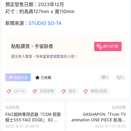
預定發售日期：2023年12月
尺寸：約為高127mm x 寬110mm
新聞來源：
STUDIO SO-TA
點點讚賞，手留餘香
給TA打賞
還沒有人贊賞，快來當第壹個贊賞的人吧！
0
0
海報分享
已收藏
SO-TA
玩具新聞
盒玩
轉蛋&扭蛋
玩具新聞
玩具新聞
FAIZ超帥專用武器『CSM 假面
GASHAPON「From TV
騎士555 FAIZ EDGE』 82 公
animation ONE PIECE 航海王
分發光規格再現交通指揮棒！
的果實 動物第一彈」轉蛋！
2023-8-31 20:48:10
2023-9-1 11:13:05