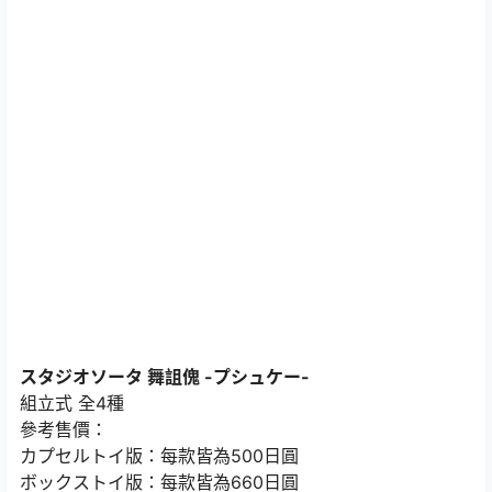
スタジオソータ 舞詛傀 -プシュケー-
組立式 全4種
參考售價：
カプセルトイ版：每款皆為500日圓
ボックストイ版：每款皆為660日圓