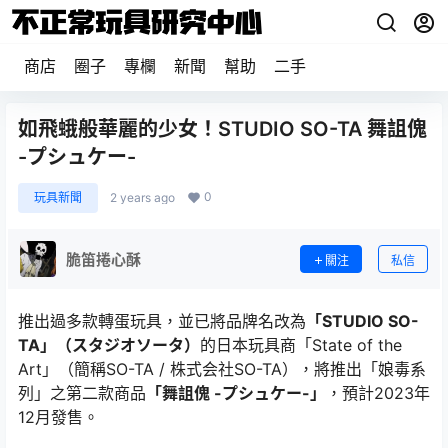
商店
圈子
專欄
新聞
幫助
二手
如飛蛾般華麗的少女！STUDIO SO-TA 舞詛傀
-プシュケー-
0
玩具新聞
2 years ago
脆笛捲心酥
關注
私信
推出過多款轉蛋玩具，並已將品牌名改為
「STUDIO SO-
TA」（スタジオソータ）
的日本玩具商「State of the
Art」（簡稱SO-TA / 株式会社SO-TA），將推出「娘毒系
列」之第二款商品
「舞詛傀 -プシュケー-」
，預計2023年
12月發售。