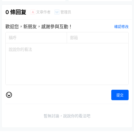
0 條回复
文章作者
管理员
A
M
歡迎您，新朋友，感謝參與互動！
確認修改
提交
暫無討論，說說你的看法吧