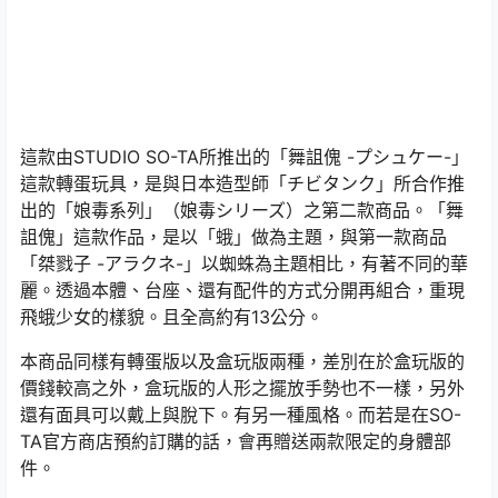
這款由STUDIO SO-TA所推出的「舞詛傀 -プシュケー-」
這款轉蛋玩具，是與日本造型師「チビタンク」所合作推
出的「娘毒系列」（娘毒シリーズ）之第二款商品。「舞
詛傀」這款作品，是以「蛾」做為主題，與第一款商品
「桀戮子 -アラクネ-」以蜘蛛為主題相比，有著不同的華
麗。透過本體、台座、還有配件的方式分開再組合，重現
飛蛾少女的樣貌。且全高約有13公分。
本商品同樣有轉蛋版以及盒玩版兩種，差別在於盒玩版的
價錢較高之外，盒玩版的人形之擺放手勢也不一樣，另外
還有面具可以戴上與脫下。有另一種風格。而若是在SO-
TA官方商店預約訂購的話，會再贈送兩款限定的身體部
件。