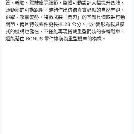
管、輪胎、駕駛座等細節，整體可動設計大幅提升四肢、
頭頸部的可動範圍，能夠作出彷彿真實野獸的自然奔跑、
跳躍、攻擊姿勢。特徵武裝「閃刃」的基部具備四軸可動
關節，兩片特效零件更長達 23 公分。此外變形為載具模
式的機構也健在，不僅能再現搭載重型武裝的多輪戰車，
還能藉由 BONUS 零件換裝為重型機車的模樣。