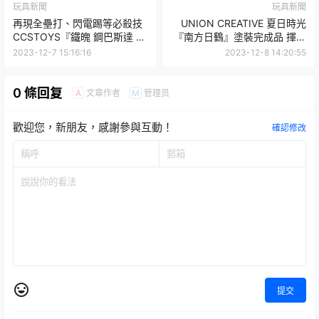
玩具新聞
玩具新聞
再現全壘打、閃電踢等必殺技
UNION CREATIVE 夏日時光
CCSTOYS『鐵魄 鋼巴斯達 合
『南方日鶴』塗裝完成品 揮舞
金可動模型』搭載豐富展開發
巨大錘子之姿展露迷人線條
2023-12-7 15:16:16
2023-12-8 14:20:55
光機構！
0 條回复
文章作者
管理员
A
M
歡迎您，新朋友，感謝參與互動！
確認修改
提交