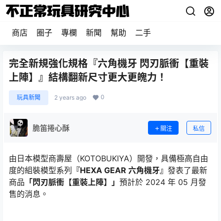
商店
圈子
專欄
新聞
幫助
二手
完全新規強化規格『六角機牙 閃刃脈衝【重裝
上陣】』結構翻新尺寸更大更魄力！
0
玩具新聞
2 years ago
脆笛捲心酥
關注
私信
由日本模型商壽屋（KOTOBUKIYA）開發，具備極高自由
度的組裝模型系列
『HEXA GEAR 六角機牙』
發表了最新
商品
「閃刃脈衝【重裝上陣】」
預計於 2024 年 05 月發
售的消息。