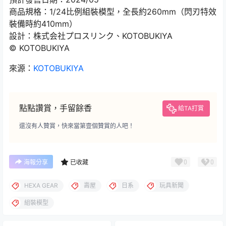
商品規格：1/24比例組裝模型，全長約260mm（閃刃特效
裝備時約410mm）
設計：株式会社プロスリンク、KOTOBUKIYA
© KOTOBUKIYA
來源：
KOTOBUKIYA
點點讚賞，手留餘香
給TA打賞
還沒有人贊賞，快來當第壹個贊賞的人吧！
0
0
海報分享
已收藏
HEXA GEAR
壽屋
日系
玩具新聞
組裝模型