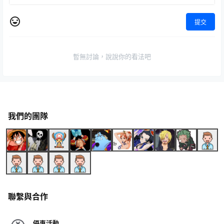
提交
暫無討論，說說你的看法吧
我們的團隊
聯繫與合作
優惠活動