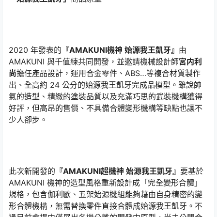
2020 年發表的
『AMAKUNI機神 始源我王凱牙』
由
AMAKUNI 與千值練共同開發，並邀請機械設計師
宮内利
尚
擔任產品設計，運用合金零件、ABS…等複合材質製作
出、全高約 24 公分的始源我王凱牙完成品模型。雖說帥
氣的造型、精緻的塗裝品質以及充滿巧思的武裝機構獲得
好評，但高昂的售價、不具備合體變形機構等缺點也讓不
少人卻步。
此次新開發的
『AMAKUNI超機神 始源我王凱牙』
要基於
AMAKUNI 機神的造型風格重新設計成「完全變形合體」
規格，包含伽利歐、五架始源機組能夠藉由自身精密的變
形合體機構，無需替換零件直接合體成始源我王凱牙。不