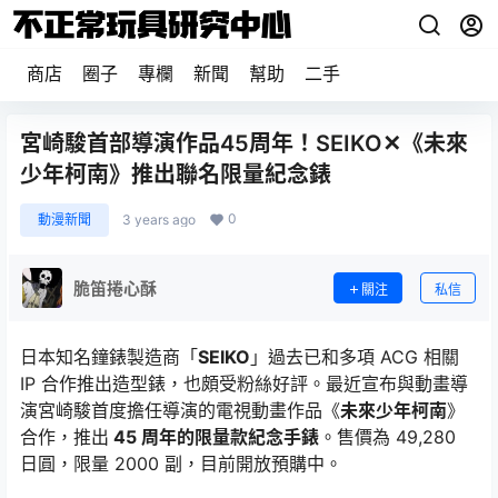
商店
圈子
專欄
新聞
幫助
二手
宮崎駿首部導演作品45周年！SEIKO✕《未來
少年柯南》推出聯名限量紀念錶
0
動漫新聞
3 years ago
脆笛捲心酥
關注
私信
日本知名鐘錶製造商「
SEIKO
」過去已和多項 ACG 相關
IP 合作推出造型錶，也頗受粉絲好評。最近宣布與動畫導
演宮崎駿首度擔任導演的電視動畫作品《
未來少年柯南
》
合作，推出
45 周年的限量款紀念手錶
。售價為 49,280
日圓，限量 2000 副，目前開放預購中。