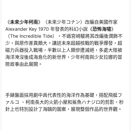
《
未來少年柯南
》（未来少年コナン）改編自美國作家
Alexander Key 1970 年發表的科幻小說《
恐怖海嘯
》
（The Incredible Tide），不過宮崎駿將其改編後潤飾不
少，與原作差異頗大。講述未來超越核戰的戰爭爆發，超
磁力兵器投入戰場，半數以上人類慘遭滅絕，多處大陸被
海洋淹沒後成海島化的新世界，少年柯南與少女拉娜的冒
險故事由此展開。
手錶盤面採用劇中具代表性的海洋作為基礎，搭配飛艇フ
ァルコ 、柯南長大的火箭小屋和鯊魚ハナジロ的剪影，秒
針上也特別設計了海鷗的圖案，展現整個作品的世界觀。