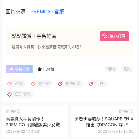
圖片來源：
PREMICO 官網
點點讚賞，手留餘香
給TA打賞
還沒有人贊賞，快來當第壹個贊賞的人吧！
0
0
海報分享
已收藏
ACG
SEIKO
動漫新聞
手錶
日刊電電
動漫新聞
動漫新聞
高貴職人手藝製作！
勇者也要喊胡！SQUARE ENIX
PREMICO《劇場版美少女戰士
推出《DRAGON QUEST
Cosmos》幻之銀水晶項鍊
WALK》日本麻將組
2023-5-22 17:40:51
2023-5-29 16:10:09