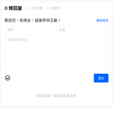
0 條回复
文章作者
管理员
A
M
歡迎您，新朋友，感謝參與互動！
確認修改
提交
暫無討論，說說你的看法吧