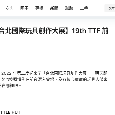
商店
圈子
專欄
新聞
幫助
二手
文章
北國際玩具創作大展】19th TTF 前
 2022 年第二度迎來了「台北國際玩具創作大展」，明天即
具人這次也按照慣例在前夜潛入會場，為各位心癢癢的玩具人帶來
花在哪裡吧。
ITTLE HUT