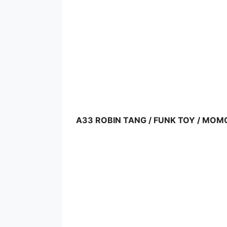
A33 ROBIN TANG / FUNK TOY / MO