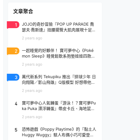
文章聚合
1
JOJO的奇妙冒險『POP UP PARADE 喬
瑟夫‧喬斯達』扭腰擺臀大肌肉展現十足騷
氣！
2 years ago
2
一起睡覺的好夥伴！ 寶可夢中心《Poké
mon Sleep》睡覺鬆軟系抱墊娃娃四款登
場
2 years ago
3
萬代新系列 Tekupiku 推出『排球少年 日
向翔陽／影山飛雄』Q版模型 好想帶他出
去玩～
2 years ago
4
寶可夢中心人氣轉蛋『游泳！？寶可夢Pu
ka Puka 漂浮轉蛋』帶皮卡丘、海地鼠去
玩水啦～
2 years ago
5
恐怖遊戲《Poppy Playtime》的『黏土人
Huggy Wuggy』駭人布偶小巧可愛登