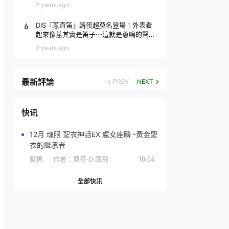
場！
2 years ago
6
DIS『蔥直笛』轉蛋超莫名登場！外表看
起來像蔥其實是笛子～這就是蔥鳴的聲音
♪
2 years ago
最新評論
PREV
NEXT
快讯
12月 魂限 聖衣神話EX 處女座瞬 -黃金聖
衣的繼承者
數碼
作者：
莫奇·D·路飛
10:04
全部快訊