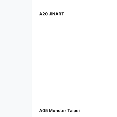
A20 JINART
A05 Monster Taipei