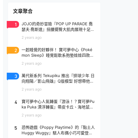
文章聚合
1
JOJO的奇妙冒險『POP UP PARADE 喬
瑟夫‧喬斯達』扭腰擺臀大肌肉展現十足騷
氣！
2 years ago
2
一起睡覺的好夥伴！ 寶可夢中心《Poké
mon Sleep》睡覺鬆軟系抱墊娃娃四款登
場
2 years ago
3
萬代新系列 Tekupiku 推出『排球少年 日
向翔陽／影山飛雄』Q版模型 好想帶他出
去玩～
2 years ago
4
寶可夢中心人氣轉蛋『游泳！？寶可夢Pu
ka Puka 漂浮轉蛋』帶皮卡丘、海地鼠去
玩水啦～
2 years ago
5
恐怖遊戲《Poppy Playtime》的『黏土人
Huggy Wuggy』駭人布偶小巧可愛登