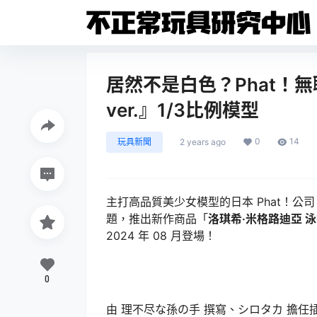
居然不是白色？Phat！
ver.』1/3比例模型
0
14
玩具新聞
2 years ago
主打高品質美少女模型的日本 Phat！公
題，推出新作商品「
洛琪希‧米格路迪亞 泳衣
2024 年 08 月登場！
0
由 理不尽な孫の手 撰寫、シロタカ 擔任