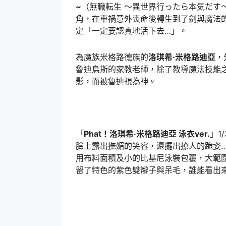
~
（無職転生 〜異世界行ったら本気だす〜
角，在車禍意外喪命後轉生到了劍與魔法
定「一定要認真地活下去…」。
為魔族米格路德族的
洛琪希·米格路迪亞
，
魯迪烏斯的家教老師，除了教導魔法技能
影，而被魯迪視為神。
「
Phat！洛琪希‧米格路迪亞 泳衣ver.
」1
臉上露出撫媚的笑容，還擺出撩人的跪姿
用布料面積及小的比基尼泳裝包覆，大範
留了特色的紫色雙辮子與呆毛，誰能看出