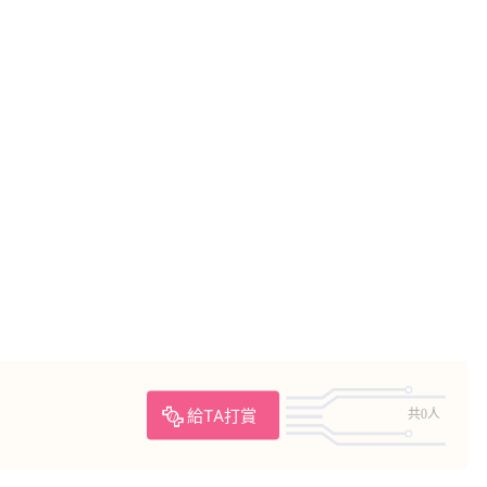
給TA打賞
共0人