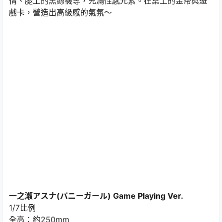
情、腿上的黑絲襪等，充滿性感元素。在桌上的金幣與遊
戲卡，營造出高級感的氣氛～
一之瀬アスナ(バニーガール) Game Playing Ver.
1/7比例
全高：約250mm