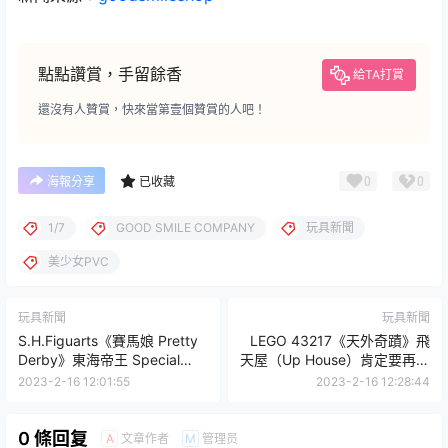
點點讚賞，手留餘香
給TA打賞
還沒有人贊賞，快來當第壹個贊賞的人吧！
0
0
海報分享
已收藏
1/7
GOOD SMILE COMPANY
玩具新聞
美少女PVC
玩具新聞
玩具新聞
S.H.Figuarts《賽馬娘 Pretty
LEGO 43217《天外奇蹟》飛
Derby》東海帝王 Special
天屋（Up House）肯定要再自
Edition［2nd Anniversary］
己多裝氣球上去的吧！
2023-2-16 12:01:55
2023-2-16 12:28:44
7net 限定包裝
0 條回复
文章作者
管理员
A
M