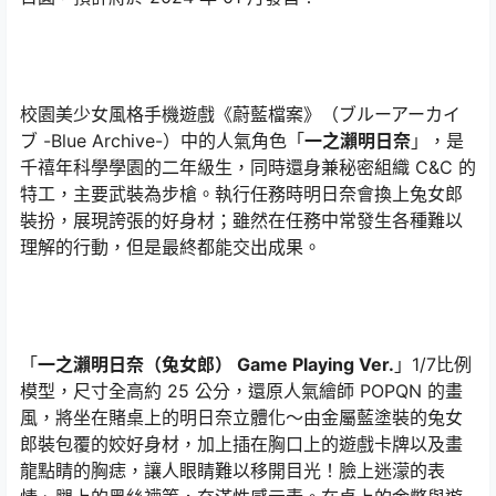
校園美少女風格手機遊戲《蔚藍檔案》（ブルーアーカイ
ブ -Blue Archive-）中的人氣角色「
一之瀨明日奈
」，是
千禧年科學學園的二年級生，同時還身兼秘密組織 C&C 的
特工，主要武裝為步槍。執行任務時明日奈會換上兔女郎
裝扮，展現誇張的好身材；雖然在任務中常發生各種難以
理解的行動，但是最終都能交出成果。
「
一之瀨明日奈（兔女郎） Game Playing Ver.
」1/7比例
模型，尺寸全高約 25 公分，還原人氣繪師 POPQN 的畫
風，將坐在賭桌上的明日奈立體化～由金屬藍塗裝的兔女
郎裝包覆的姣好身材，加上插在胸口上的遊戲卡牌以及畫
龍點睛的胸痣，讓人眼睛難以移開目光！臉上迷濛的表