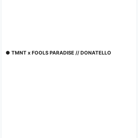
● TMNT x FOOLS PARADISE // DONATELLO