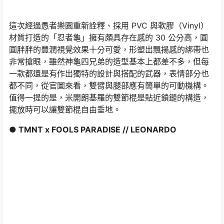
這次經過愚者樂園重新詮釋、採用 PVC 與軟膠（Vinyl）
材質打造的「忍者龜」擁有頗具存在感的 30 公分高，圓
圓胖胖的豐潤視覺效果十分可愛，形塑出飄揚感的綁帶也
非常搶眼，雖然神龜四兄弟的造型基本上都差不多，但每
一款都還是有作出獨特的設計與搭配的武器，表情部分也
都不同，從官圖來看，雙臂與腿部應有簡單的可動機構。
值得一提的是，米開朗基羅的雙節棍是貼近鎖鏈的構造，
擺放時可以讓雙節棍自由垂地。
● TMNT x FOOLS PARADISE // LEONARDO