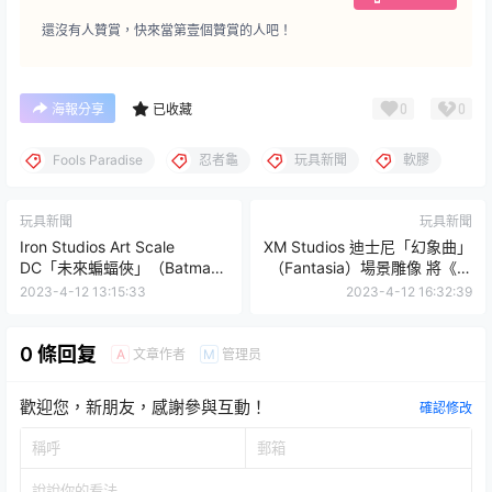
還沒有人贊賞，快來當第壹個贊賞的人吧！
0
0
海報分享
已收藏
Fools Paradise
忍者龜
玩具新聞
軟膠
玩具新聞
玩具新聞
Iron Studios Art Scale
XM Studios 迪士尼「幻象曲」
DC「未來蝙蝠俠」（Batman
（Fantasia）場景雕像 將《魔
Beyond）1/10 比例全身雕像
法師的學徒》故事精華濃縮的
2023-4-12 13:15:33
2023-4-12 16:32:39
精彩立體化！
0 條回复
文章作者
管理员
A
M
歡迎您，新朋友，感謝參與互動！
確認修改