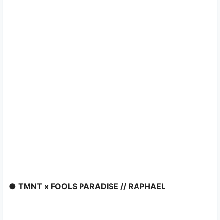
● TMNT x FOOLS PARADISE // RAPHAEL