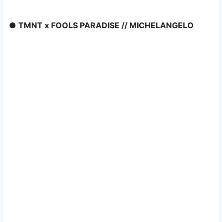
● TMNT x FOOLS PARADISE // MICHELANGELO