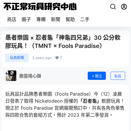
商店
圈子
專欄
新聞
幫助
二手
愚者樂園 × 忍者龜「神龜四兄弟」30 公分軟
膠玩具！（TMNT × Fools Paradise）
0
玩具新聞
3 years ago
脆笛捲心酥
關注
私信
玩具設計品牌愚者樂園（Fools Paradise）今（12）凌晨
日發表了取得 Nickelodeon 授權的
「忍者龜」
軟膠玩具！
現正於 Fools Paradise 官網展開預訂中，共有各角色單售
與四款合售的套組方式，預計 2023 年第二季發貨。