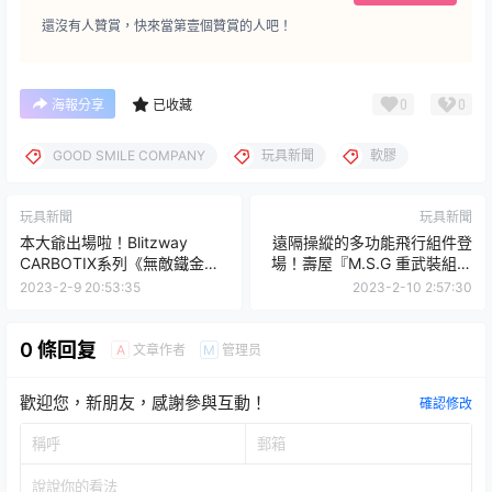
還沒有人贊賞，快來當第壹個贊賞的人吧！
0
0
海報分享
已收藏
GOOD SMILE COMPANY
玩具新聞
軟膠
玩具新聞
玩具新聞
本大爺出場啦！Blitzway
遠隔操縱的多功能飛行組件登
CARBOTIX系列《無敵鐵金
場！壽屋『M.S.G 重武裝組件
剛》阿強一號 BOSS BOROT
35 軌道環』預計 2023 年 07
2023-2-9 20:53:35
2023-2-10 2:57:30
月發售
0 條回复
文章作者
管理员
A
M
歡迎您，新朋友，感謝參與互動！
確認修改