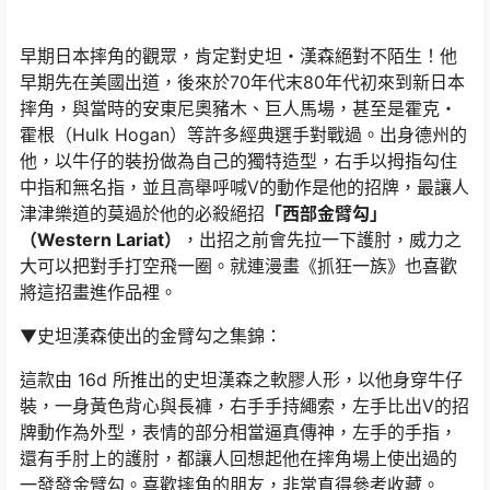
早期日本摔角的觀眾，肯定對史坦・漢森絕對不陌生！他
早期先在美國出道，後來於70年代末80年代初來到新日本
摔角，與當時的安東尼奧豬木、巨人馬場，甚至是霍克・
霍根（Hulk Hogan）等許多經典選手對戰過。出身德州的
他，以牛仔的裝扮做為自己的獨特造型，右手以拇指勾住
中指和無名指，並且高舉呼喊V的動作是他的招牌，最讓人
津津樂道的莫過於他的必殺絕招
「西部金臂勾」
（Western Lariat）
，出招之前會先拉一下護肘，威力之
大可以把對手打空飛一圈。就連漫畫《抓狂一族》也喜歡
將這招畫進作品裡。
▼史坦漢森使出的金臂勾之集錦：
這款由 16d 所推出的史坦漢森之軟膠人形，以他身穿牛仔
裝，一身黃色背心與長褲，右手手持繩索，左手比出V的招
牌動作為外型，表情的部分相當逼真傳神，左手的手指，
還有手肘上的護肘，都讓人回想起他在摔角場上使出過的
一發發金臂勾。喜歡摔角的朋友，非常直得參考收藏。