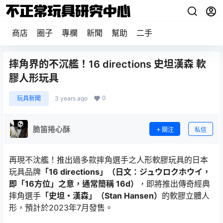
商店
圈子
專欄
新聞
幫助
二手
摔角界的不沉艦！16 directions 史坦漢森 軟
膠人形玩具
0
玩具新聞
3 years ago
脆笛捲心酥
關注
私信
再現不沈艦！推出過多款摔角選手之人形軟膠玩具的日本
玩具品牌
「16 directions」（日文：ジュウロクホウイ，
即「16方位」之意，通常簡稱 16d）
，即將推出傳奇經典
摔角選手
「史坦・漢森」（Stan Hansen）
的軟膠立體人
形，預計於2023年7月發售。