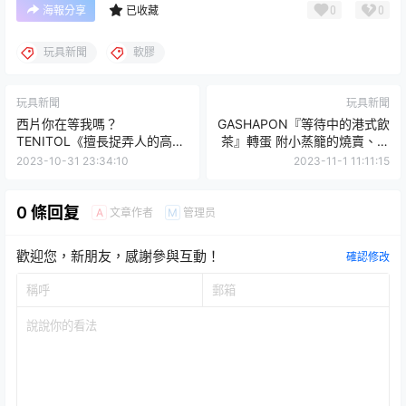
0
0
海報分享
已收藏
玩具新聞
軟膠
玩具新聞
玩具新聞
西片你在等我嗎？
GASHAPON『等待中的港式飲
TENITOL《擅長捉弄人的高木
茶』轉蛋 附小蒸籠的燒賣、水
同學》高木同學
晶蝦餃看起來太欠吃！
2023-10-31 23:34:10
2023-11-1 11:11:15
0 條回复
文章作者
管理员
A
M
歡迎您，新朋友，感謝參與互動！
確認修改