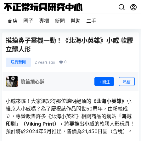
商店
圈子
專欄
新聞
幫助
二手
摸摸鼻子靈機一動！《北海小英雄》小威 軟膠
立體人形
0
玩具新聞
2 years ago
脆笛捲心酥
關注
私信
小威來囉！大家還記得那位聰明絕頂的
《北海小英雄》
小
維京人小威嗎？為了慶祝該作品問世50周年，由粉絲成
立，專營販售許多《北海小英雄》相關商品的網站
「海賊
印刷」（Viking Print）
，將要推出
小威
的軟膠人形玩具！
預計將於2024年5月推出，售價為21,450日圓（含稅）。