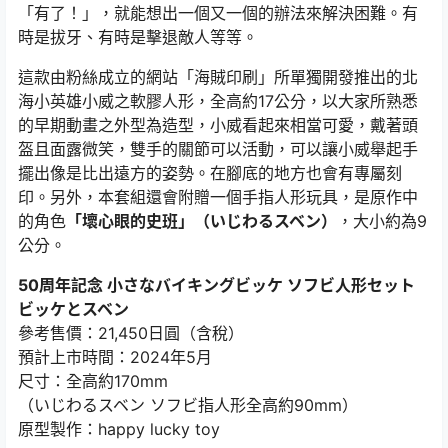
「有了！」，就能想出一個又一個的辦法來解決困難。有
時是拔牙、有時是擊退敵人等等。
這款由粉絲成立的網站「海賊印刷」所單獨開發推出的北
海小英雄小威之軟膠人形，全高約17公分，以大家所熟悉
的早期動畫之外型為造型，小威看起來相當可愛，戴著頭
盔且面露微笑，雙手的關節可以活動，可以讓小威舉起手
擺出像是比出遠方的姿勢。在腳底的地方也會有專屬刻
印。另外，本套組還會附贈一個手指人形玩具，是原作中
的角色
「壞心眼的史班」（いじわるスベン）
，大小約為9
公分。
50周年記念 小さなバイキングビッケ ソフビ人形セット
ビッケとスベン
參考售價：21,450日圓（含稅）
預計上市時間：2024年5月
尺寸：全高約170mm
（いじわるスベン ソフビ指人形全高約90mm）
原型製作：happy lucky toy