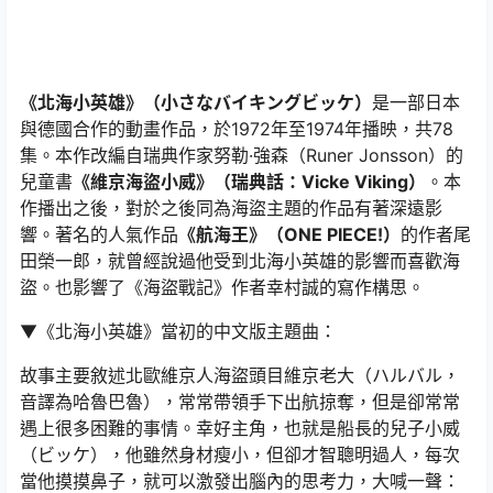
《北海小英雄》（小さなバイキングビッケ）
是一部日本
與德國合作的動畫作品，於1972年至1974年播映，共78
集。本作改編自瑞典作家努勒·強森（Runer Jonsson）的
兒童書
《維京海盜小威》（瑞典話：Vicke Viking）
。本
作播出之後，對於之後同為海盜主題的作品有著深遠影
響。著名的人氣作品
《航海王》（ONE PIECE!）
的作者尾
田榮一郎，就曾經說過他受到北海小英雄的影響而喜歡海
盜。也影響了《海盜戰記》作者幸村誠的寫作構思。
▼《北海小英雄》當初的中文版主題曲：
故事主要敘述北歐維京人海盜頭目維京老大（ハルバル，
音譯為哈魯巴魯），常常帶領手下出航掠奪，但是卻常常
遇上很多困難的事情。幸好主角，也就是船長的兒子小威
（ビッケ），他雖然身材瘦小，但卻才智聰明過人，每次
當他摸摸鼻子，就可以激發出腦內的思考力，大喊一聲：