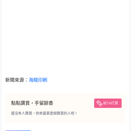
新聞來源：
海賊印刷
點點讚賞，手留餘香
給TA打賞
還沒有人贊賞，快來當第壹個贊賞的人吧！