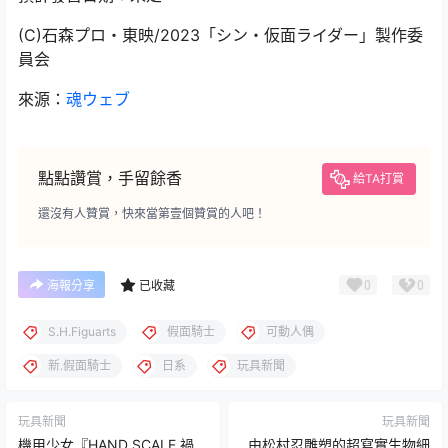
(C)石森プロ・東映/2023「シン・仮面ライダー」製作委
員会
來源：
魂ウェブ
點點讚賞，手留餘香
給TA打賞
還沒有人贊賞，快來當第壹個贊賞的人吧！
0
0
海報分享
已收藏
S.H.Figuarts
假面騎士
可動人偶
新.假面騎士
日系
玩具新聞
玩具新聞
玩具新聞
機甲少女『HAND SCALE 禍
由松村忍雕塑的超寫實生物細