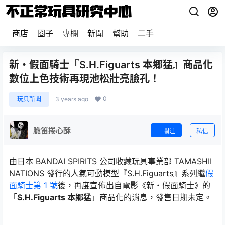
商店
圈子
專欄
新聞
幫助
二手
新・假面騎士『S.H.Figuarts 本郷猛』商品化
數位上色技術再現池松壯亮臉孔！
0
玩具新聞
3 years ago
脆笛捲心酥
關注
私信
由日本 BANDAI SPIRITS 公司收藏玩具事業部 TAMASHII
NATIONS 發行的人氣可動模型『S.H.Figuarts』系列繼
假
面騎士第 1 號
後，再度宣佈出自電影《新・假面騎士》的
「
S.H.Figuarts 本郷猛
」商品化的消息，發售日期未定。