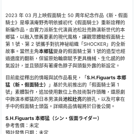
2023 年 03 月上映假面騎士 50 周年紀念作品《新・假面
騎士》是導演庵野秀明依據初代《假面騎士》重新詮釋的
新編作品，由實力派新生代演員池松壯亮飾演新世代的本
鄉猛，以融入懷舊要素的現代風格，讓觀眾體驗假面騎士
第 1 號、第 2 號攜手對抗神祕組織「SHOCKER」的全新
故事。當然主角
本鄉猛
變身的假面騎士第 1 號的造型也經
過適度的翻新，保留原始輪廓賦予更具機械、生化感的帥
氣設計，並且頸部有著膚色脖子與頭髮外露的新設定。
目前能從釋出的情報與試作品看見，「
S.H.Figuarts 本郷
猛（新・假面騎士）
」基於先前推出的「假面騎士第 1
號」素體製作，追加使用數位上色技術製作頭雕，還原劇
中飾演本郷猛的日本男演員
池松壯亮
的臉孔，以及可拿在
手中的假面騎士頭盔。詳細商品情報將於日後公開。
S.H.Figuarts 本郷猛（シン・仮面ライダー）
參考售價：未定
預計發售日期：未定