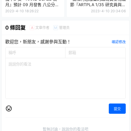
月』預計 09 月發售 八公分尺
節『ARTPLA 1/35 研究員與暴
寸還原高密度細節！
龍套組 』預計 07 月發售！
2023-4-10 18:26:22
2023-4-10 20:34:06
0 條回复
文章作者
管理员
A
M
歡迎您，新朋友，感謝參與互動！
確認修改
提交
暫無討論，說說你的看法吧