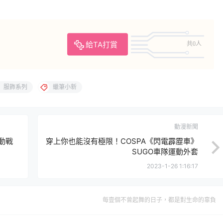
給TA打賞
共0人
服飾系列
蠟筆小新
動漫新聞
機動戰
穿上你也能沒有極限！COSPA《閃電霹靂車》
SUGO車隊運動外套
2023-1-26 1:16:17
每壹個不曾起舞的日子，都是對生命的辜負