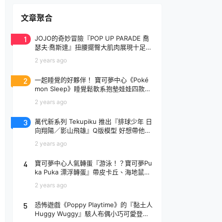
文章聚合
1
JOJO的奇妙冒險『POP UP PARADE 喬
瑟夫‧喬斯達』扭腰擺臀大肌肉展現十足騷
氣！
2 years ago
2
一起睡覺的好夥伴！ 寶可夢中心《Poké
mon Sleep》睡覺鬆軟系抱墊娃娃四款登
場
2 years ago
3
萬代新系列 Tekupiku 推出『排球少年 日
向翔陽／影山飛雄』Q版模型 好想帶他出
去玩～
2 years ago
4
寶可夢中心人氣轉蛋『游泳！？寶可夢Pu
ka Puka 漂浮轉蛋』帶皮卡丘、海地鼠去
玩水啦～
2 years ago
5
恐怖遊戲《Poppy Playtime》的『黏土人
Huggy Wuggy』駭人布偶小巧可愛登