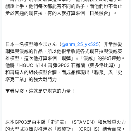
戲還上手，他們每次都能有不同的點子，而他們也不會止
步於普通的鋼普拉，有的人就打算來個「日美融合」。
日本一名模型師やまさん（
@anm_25_yk525
）非常熱愛
鋼彈與漫威的作品，所以他很常收藏各式鋼普拉與漫威英
雄模型，這次他打算來個「鋼彈」×「漫威」的夢幻連動。
他將「HGUC 1/144 鋼彈GP03 石檞蘭（典多洛比姆）」
和鋼鐵人的組裝模型合體，而成品體現出「聯邦」與「史
塔克工業」的強大戰鬥力！
▼看見沒，這就是史塔克的力量！
原本GP03是由主體「史迪蒙」（STAMEN）和象徵重火力
的大型武器庫與推進器「歐契斯」（ORCHIS）結合而成，