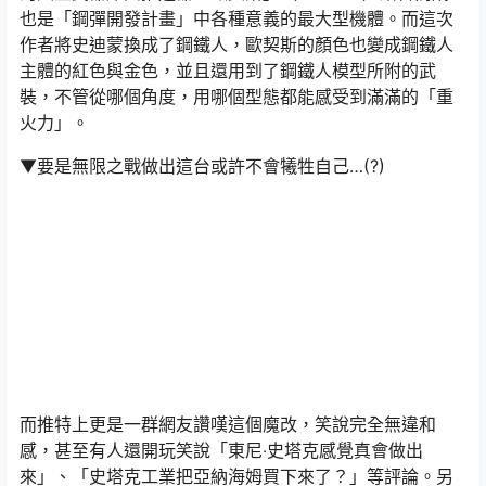
也是「鋼彈開發計畫」中各種意義的最大型機體。而這次
作者將史迪蒙換成了鋼鐵人，歐契斯的顏色也變成鋼鐵人
主體的紅色與金色，並且還用到了鋼鐵人模型所附的武
裝，不管從哪個角度，用哪個型態都能感受到滿滿的「重
火力」。
▼要是無限之戰做出這台或許不會犧牲自己…(?)
而推特上更是一群網友讚嘆這個魔改，笑說完全無違和
感，甚至有人還開玩笑說「東尼‧史塔克感覺真會做出
來」、「史塔克工業把亞納海姆買下來了？」等評論。另