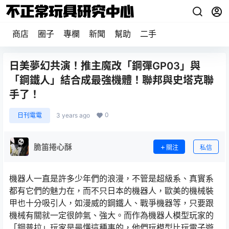
商店
圈子
專欄
新聞
幫助
二手
日美夢幻共演！推主魔改「鋼彈GP03」與
「鋼鐵人」結合成最強機體！聯邦與史塔克聯
手了！
0
日刊電電
3 years ago
脆笛捲心酥
關注
私信
機器人一直是許多少年們的浪漫，不管是超級系、真實系
都有它們的魅力在，而不只日本的機器人，歐美的機械裝
甲也十分吸引人，如漫威的鋼鐵人、戰爭機器等，只要跟
機械有關就一定很帥氣、強大。而作為機器人模型玩家的
「鋼普拉」玩家是最懂這種事的，他們玩模型比玩電子遊