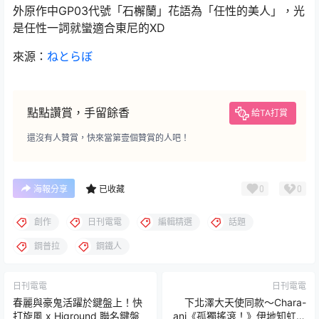
外原作中GP03代號「石檞蘭」花語為「任性的美人」，光
是任性一詞就蠻適合東尼的XD
來源：
ねとらぼ
點點讚賞，手留餘香
給TA打賞
還沒有人贊賞，快來當第壹個贊賞的人吧！
0
0
海報分享
已收藏
創作
日刊電電
編輯精選
話題
鋼普拉
鋼鐵人
日刊電電
日刊電電
春麗與豪鬼活躍於鍵盤上！快
下北澤大天使同款～Chara-
打旋風 x Higround 聯名鍵盤
ani《孤獨搖滾！》伊地知虹夏