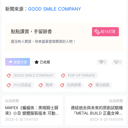
新聞來源：
GOOD SMILE COMPANY
點點讚賞，手留餘香
給TA打賞
還沒有人贊賞，快來當第壹個贊賞的人吧！
0
0
海報分享
已收藏
GOOD SMILE COMPANY
POP UP PARADE
PVC完成品
戰神
玩具新聞
電玩遊戲
玩具新聞
玩具新聞
MAFEX《蝙蝠俠：黑暗騎士歸
連結過去與未來的原創試驗機
來》小丑 變體服裝版本 可動人
『METAL BUILD 正義女神鋼
偶 讓犯罪王子獻上兩顆棉花
彈 II 型』預計 10 月發售！
2023-5-25 13:41:03
2023-5-25 15:03:05
糖！