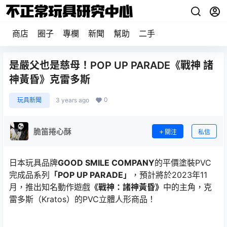
商店
圈子
專欄
新聞
幫助
二手
是嚴父也是慈母！POP UP PARADE《戰神 諸
神黃昏》克雷多斯
0
玩具新聞
3 years ago
脆笛捲心酥
關注
私信
日本玩具品牌
GOOD SMILE COMPANY
的平價塗裝PVC
完成品系列
「POP UP PARADE」
，預計將於2023年11
月，推出知名動作遊戲
《戰神：諸神黃昏》
中的主角，克
雷多斯（Kratos）的PVC立體人形商品！