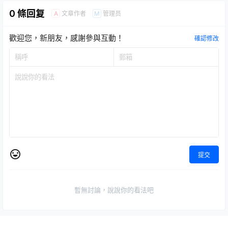
0 條回复
文章作者
管理员
A
M
歡迎您，新朋友，感謝參與互動！
確認修改
提交
暫無討論，說說你的看法吧