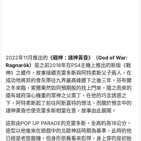
2022年11月推出的
《戰神：諸神黃昏》（God of War:
Ragnarök）
是之前2018年在PS4主機上推出的新版《戰
神》之續作，故事接續克雷多斯與阿特柔斯父子兩人，在
成功地將菲的骨灰帶往九界最高峰撒下之後三年，芬布爾
之冬來臨，索爾果然如同預期般的找上門來，隨之而來的
還有城府深心機重的眾神之父奧丁，在他的巧言誘惑之
下，阿特柔斯起了前往阿斯嘉特的想法，而關於預言中的
諸神黃昏也使克雷多斯相當在意，故事由此展開。
這款由POP UP PARADE的克雷多斯，全高約為18公分，
造型以他後來在遊戲中的北歐神話時期為基準，此時的他
已經是老態龍鐘，但身形依舊看來彪悍，身上穿的是初始